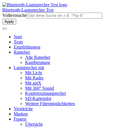
Direkt
zum
Bluetooth-Lautsprecher Test
Inhalt
Volltextsuche
Start
Tests
Empfehlungen
Ratgeber
Alle Ratgeber
Kaufberatung
Lautsprecher mit
Mit Licht
Mit Radio
Mit aptX
Mit 360° Sound
Konferenzlautsprecher
SD-Kartenslot
Weitere Filtermöglichkeiten
Vergleiche
Marken
Fragen
Übersicht