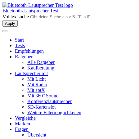
Direkt
zum
Bluetooth-Lautsprecher Test
Inhalt
Volltextsuche
Start
Tests
Empfehlungen
Ratgeber
Alle Ratgeber
Kaufberatung
Lautsprecher mit
Mit Licht
Mit Radio
Mit aptX
Mit 360° Sound
Konferenzlautsprecher
SD-Kartenslot
Weitere Filtermöglichkeiten
Vergleiche
Marken
Fragen
Übersicht