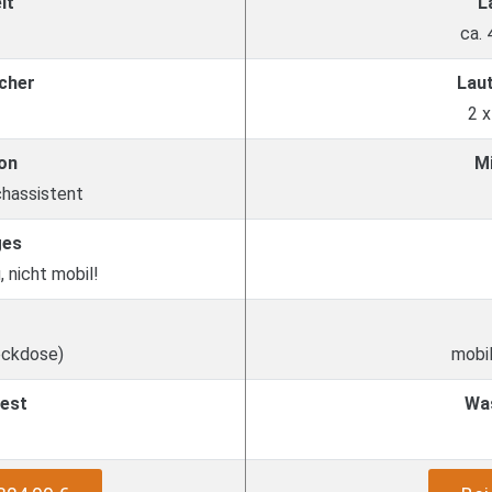
it
L
ca.
cher
Lau
2 
on
M
chassistent
ges
, nicht mobil!
eckdose)
mobil
est
Wa