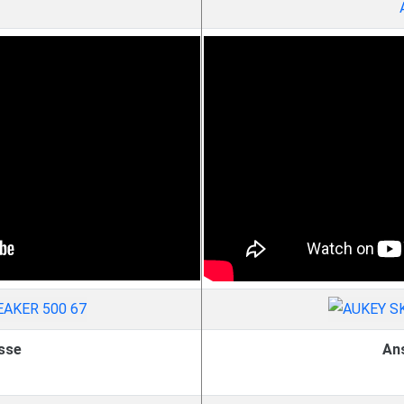
sse
An