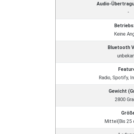
Audio-Übertrag
-
Betriebs
Keine An
Bluetooth 
unbeka
Featur
Radio, Spotify, I
Gewicht (
2800 Gr
Größ
Mittel(Bis 25 