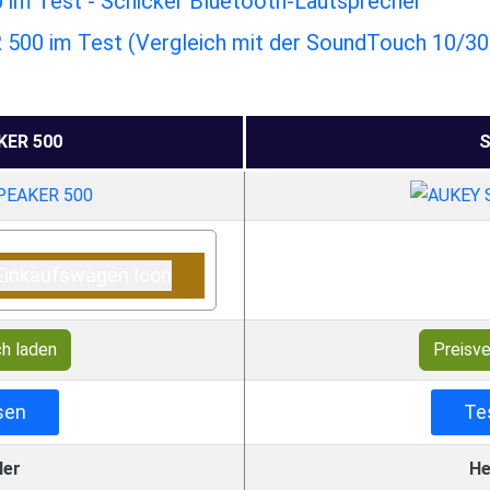
im Test - Schicker Bluetooth-Lautsprecher
0 im Test (Vergleich mit der SoundTouch 10/30
ER 500
S
ch laden
Preisve
sen
Te
ler
He