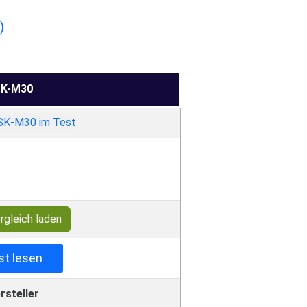
)
K-M30
rgleich laden
st lesen
rsteller