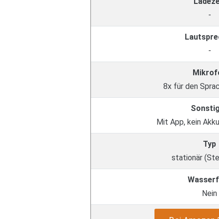
Ladeze
-
Lautspre
-
Mikrof
8x für den Spra
Sonsti
Mit App, kein Akku
Typ
stationär (St
Wasserf
Nein