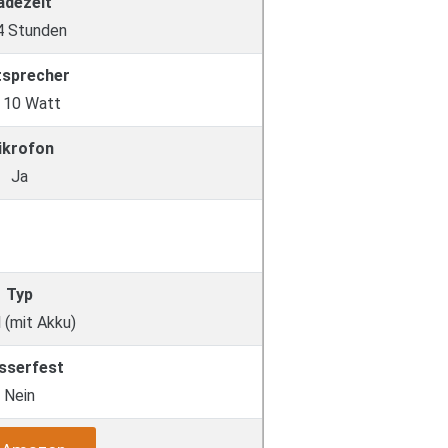
adezeit
 4 Stunden
tsprecher
x 10 Watt
ikrofon
Ja
Typ
 (mit Akku)
sserfest
Nein