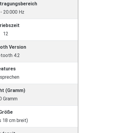
tragungsbereich
 - 20.000 Hz
riebszeit
12
oth Version
etooth 4.2
eatures
isprechen
ht (Gramm)
0 Gramm
Größe
s 18 cm breit)