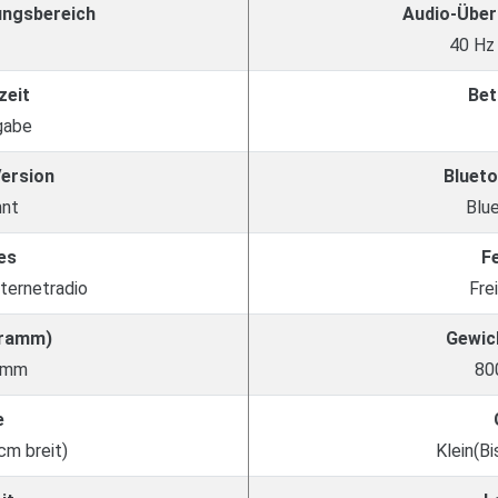
ungsbereich
Audio-Über
40 Hz
zeit
Bet
gabe
Version
Blueto
nnt
Blu
es
F
nternetradio
Fre
Gramm)
Gewic
amm
80
e
cm breit)
Klein(Bi