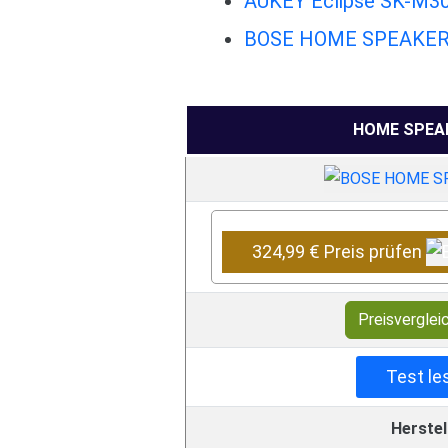
AUKEY Eclipse SK-M30 
BOSE HOME SPEAKER 50
HOME SPEAK
324,99 € Preis prüfen
Preisverglei
Test le
Herstel