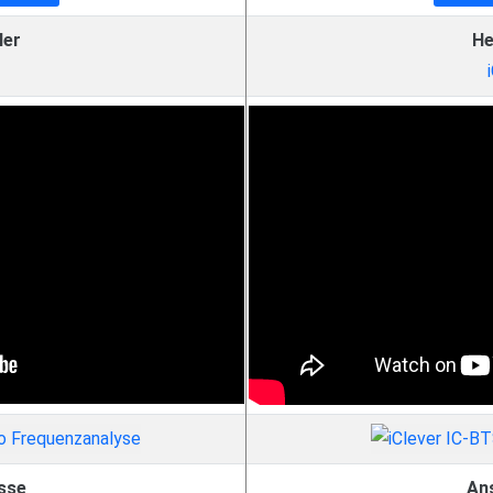
ler
He
sse
An