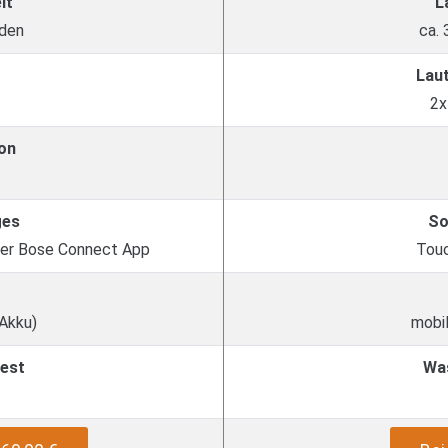
it
L
nden
ca.
Lau
2x
on
ges
So
per Bose Connect App
Tou
 Akku)
mobil
est
Wa