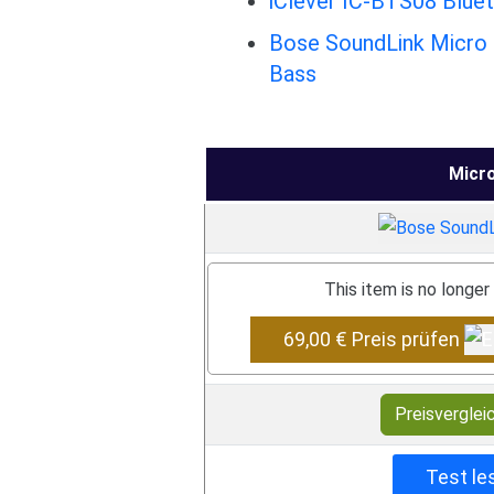
iClever IC-BTS08 Bluet
Bose SoundLink Micro i
Bass
Micr
This item is no longer
69,00 € Preis prüfen
Preisverglei
Test le