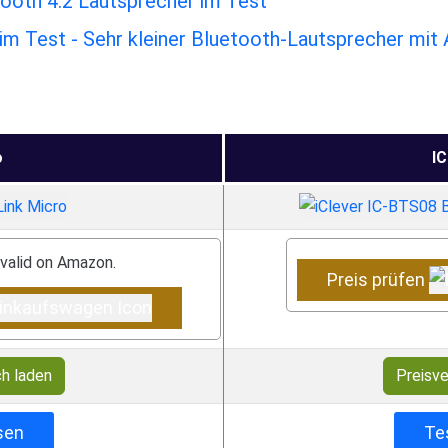
ooth 4.2 Lautsprecher im Test
m Test - Sehr kleiner Bluetooth-Lautsprecher mit
o
I
 valid on Amazon.
Preis prüfen
ch laden
Preisve
sen
Te