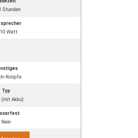
adezeit
 3 Stunden
tsprecher
10 Watt
nstiges
ch-Knöpfe
Typ
 (mit Akku)
sserfest
Nein