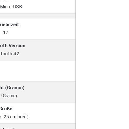
 Micro-USB
riebszeit
12
oth Version
etooth 4.2
ht (Gramm)
9 Gramm
Größe
is 25 cm breit)