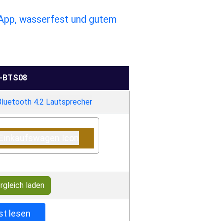
 App, wasserfest und gutem
C-BTS08
rgleich laden
st lesen