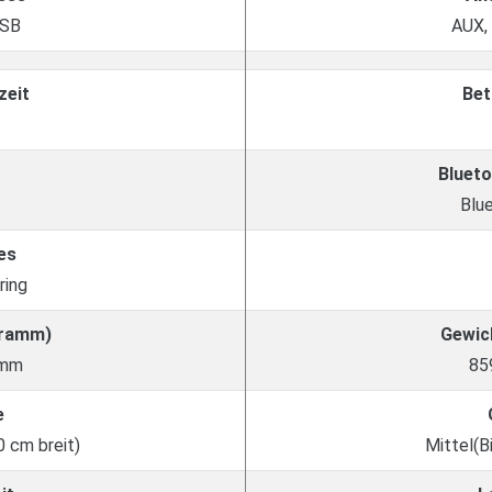
USB
AUX,
zeit
Bet
Blueto
Blu
es
ring
Gramm)
Gewic
amm
85
e
0 cm breit)
Mittel(B