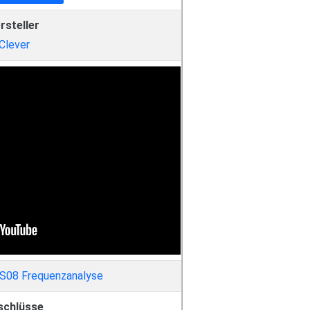
rsteller
iClever
schlüsse