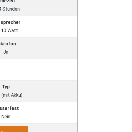
adezeit
 4 Stunden
tsprecher
x 10 Watt
ikrofon
Ja
Typ
 (mit Akku)
sserfest
Nein