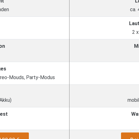
it
L
nden
ca.
Lau
2 
on
M
ges
tereo-Mouds, Party-Modus
 Akku)
mobil
est
Wa