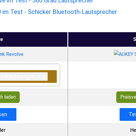
e im Test - 360 Grad Lautsprecher
im Test - Schicker Bluetooth-Lautsprecher
ve
S
ch laden
Preisve
sen
Te
ler
He