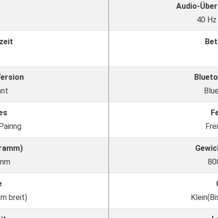
Audio-Über
40 Hz
zeit
Bet
Version
Blueto
nnt
Blu
es
F
Pairing
Fre
Gramm)
Gewic
amm
80
e
cm breit)
Klein(Bi