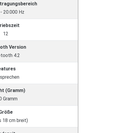
tragungsbereich
 - 20.000 Hz
riebszeit
12
oth Version
etooth 4.2
eatures
isprechen
ht (Gramm)
0 Gramm
Größe
s 18 cm breit)