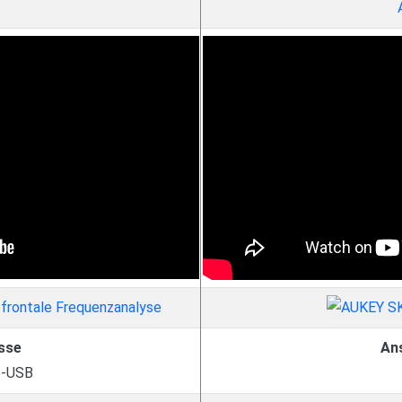
sse
An
o-USB