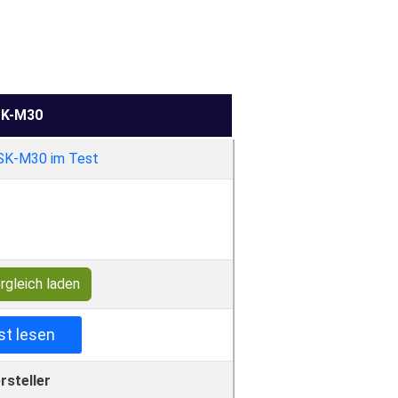
K-M30
rgleich laden
st lesen
rsteller