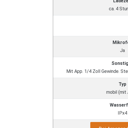
Ladeze
ca. 4 Stu
Mikrof
Ja
Sonsti
Mit App. 1/4 Zoll Gewinde. S
Typ
mobil (mit
Wasserf
IPx4