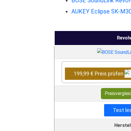
BOSE SoundLink Revolv
AUKEY Eclipse SK-M30 
Revol
199,99 € Preis prüfen
Preisverglei
Test le
Herstel