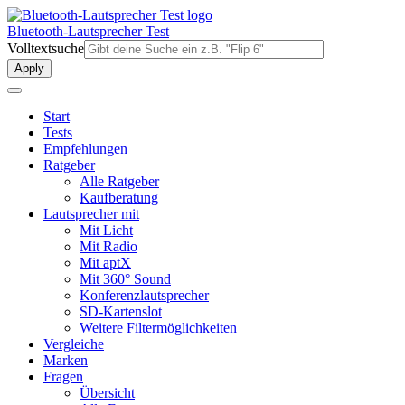
Direkt
zum
Bluetooth-Lautsprecher Test
Inhalt
Volltextsuche
Start
Tests
Empfehlungen
Ratgeber
Alle Ratgeber
Kaufberatung
Lautsprecher mit
Mit Licht
Mit Radio
Mit aptX
Mit 360° Sound
Konferenzlautsprecher
SD-Kartenslot
Weitere Filtermöglichkeiten
Vergleiche
Marken
Fragen
Übersicht