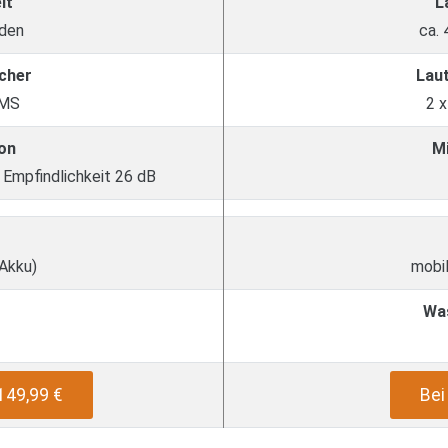
it
L
nden
ca.
cher
Lau
MS
2 
on
M
 Empfindlichkeit 26 dB
 Akku)
mobil
Wa
149,99 €
Be