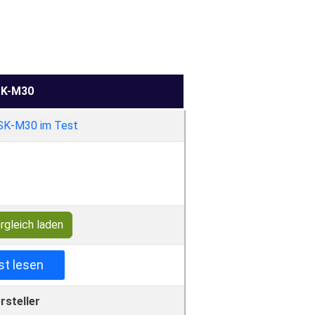
K-M30
rgleich laden
st lesen
rsteller