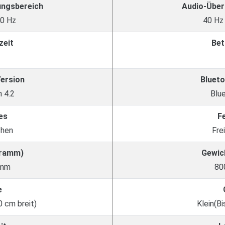
ungsbereich
Audio-Über
00 Hz
40 Hz
zeit
Bet
Version
Blueto
 4.2
Blu
es
F
chen
Fre
Gramm)
Gewic
amm
80
e
0 cm breit)
Klein(Bi