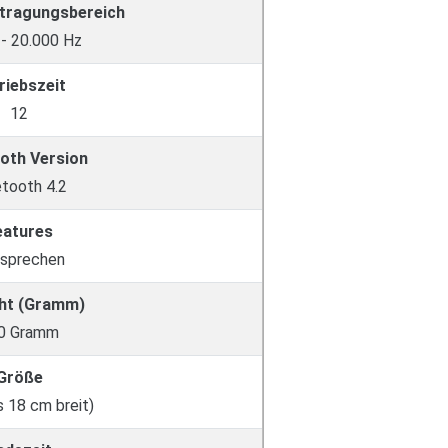
tragungsbereich
 - 20.000 Hz
riebszeit
12
oth Version
etooth 4.2
eatures
isprechen
ht (Gramm)
0 Gramm
Größe
s 18 cm breit)