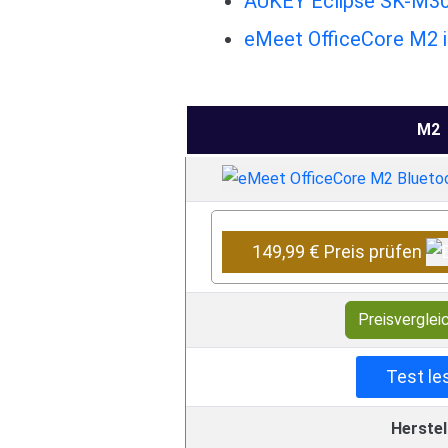
AUKEY Eclipse SK-M30 
eMeet OfficeCore M2 i
M2
149,99 € Preis prüfen
Preisverglei
Test le
Herstel