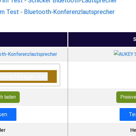
im Test - Schicker Bluetooth-Lautsprecher
m Test - Bluetooth-Konferenzlautsprecher
S
ch laden
Preisve
sen
Te
ler
He