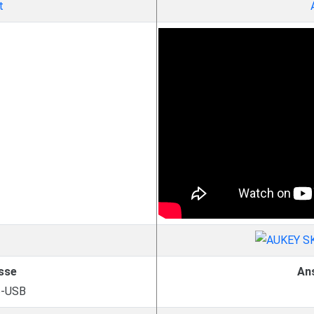
t
sse
An
o-USB