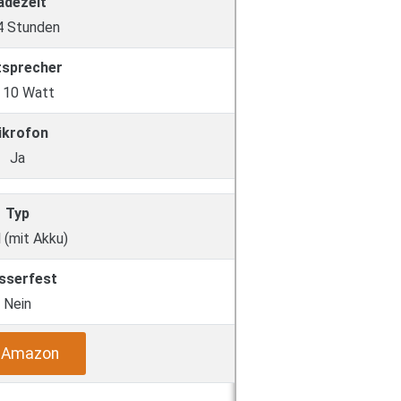
adezeit
 4 Stunden
tsprecher
x 10 Watt
ikrofon
Ja
Typ
 (mit Akku)
sserfest
Nein
i Amazon