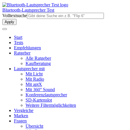
Direkt
zum
Bluetooth-Lautsprecher Test
Inhalt
Volltextsuche
Start
Tests
Empfehlungen
Ratgeber
Alle Ratgeber
Kaufberatung
Lautsprecher mit
Mit Licht
Mit Radio
Mit aptX
Mit 360° Sound
Konferenzlautsprecher
SD-Kartenslot
Weitere Filtermöglichkeiten
Vergleiche
Marken
Fragen
Übersicht