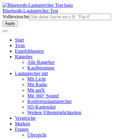
Direkt
zum
Bluetooth-Lautsprecher Test
Inhalt
Volltextsuche
Start
Tests
Empfehlungen
Ratgeber
Alle Ratgeber
Kaufberatung
Lautsprecher mit
Mit Licht
Mit Radio
Mit aptX
Mit 360° Sound
Konferenzlautsprecher
SD-Kartenslot
Weitere Filtermöglichkeiten
Vergleiche
Marken
Fragen
Übersicht