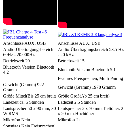
Anschlüsse
AUX, USB
Anschlüsse
AUX, USB
Audio-Übertragungsbereich
Audio-Übertragungsbereich
53,5 Hz
60Hz - 20.000Hz
- 20 kHz
Betriebszeit
20
Betriebszeit
15
Bluetooth Version
Bluetooth
Bluetooth Version
Bluetooth 5.1
4.2
Features
Freisprechen, Multi-Pairing
Gewicht (Gramm)
922
Gewicht (Gramm)
1978 Gramm
Gramm
Größe
Mittel(Bis 25 cm breit)
Größe
Groß(Ab 25 cm breit)
Ladezeit
ca. 5 Stunden
Ladezeit
2,5 Stunden
Lautsprecher
50 x 90 mm, 30
Lautsprecher
2 x 70 mm-Tieftöner, 2
W RMS
x 20 mm-Hochtöner
Mikrofon
Nein
Mikrofon
Ja
Sonstiges
Kein Freisprechen!