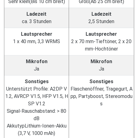
Sehr klein(Bis 10 cm breit)
Groß(Ab 25 cm breit)
Ladezeit
Ladezeit
ca. 3 Stunden
2,5 Stunden
Lautsprecher
Lautsprecher
1 x 40 mm, 3,3 WRMS
2 x 70 mm-Tieftöner, 2 x 20
mm-Hochtöner
Mikrofon
Mikrofon
Ja
Ja
Sonstiges
Sonstiges
Unterstützt Profile: A2DP V
Flaschenöffner, Tragegurt, A
1.2, AVRCP V1.5, HFP V1.5, H
pp, Partyboost, Stereomodu
SP V1.2
s
Signal-Rauschabstand: > 80
dB
AkkutypLithium-Ionen-Akku
(3,7 V, 1000 mAh)