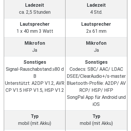
Ladezeit
Ladezeit
ca. 2,5 Stunden
4 Std.
Lautsprecher
Lautsprecher
1 x 40 mm 3 Watt
2x 61 mm
Mikrofon
Mikrofon
Ja
Ja
Sonstiges
Sonstiges
Signal-Rauschabstand:≥80 d
Codecs: SBC/ AAC/ LDAC
B
DSEE/ClearAudio+/s-master
Unterstützt: A2DP V1.2, AVR
Bluetooth-Profile: A2DP/ AV
CP V1.5 HFP V1.5, HSP V1.2
RCP/ HSP/ HFP
SongPal App für Android und
iOS
Typ
Typ
mobil (mit Akku)
mobil (mit Akku)