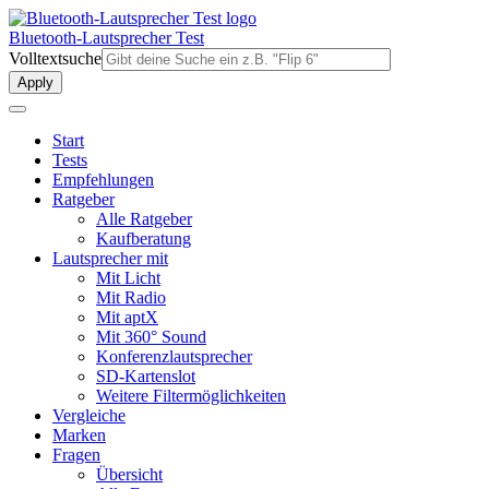
Direkt
zum
Bluetooth-Lautsprecher Test
Inhalt
Volltextsuche
Start
Tests
Empfehlungen
Ratgeber
Alle Ratgeber
Kaufberatung
Lautsprecher mit
Mit Licht
Mit Radio
Mit aptX
Mit 360° Sound
Konferenzlautsprecher
SD-Kartenslot
Weitere Filtermöglichkeiten
Vergleiche
Marken
Fragen
Übersicht