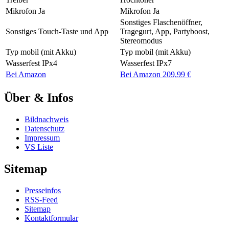
Mikrofon
Ja
Mikrofon
Ja
Sonstiges
Flaschenöffner,
Sonstiges
Touch-Taste und App
Tragegurt, App, Partyboost,
Stereomodus
Typ
mobil (mit Akku)
Typ
mobil (mit Akku)
Wasserfest
IPx4
Wasserfest
IPx7
Bei Amazon
Bei Amazon 209,99 €
Über & Infos
Bildnachweis
Datenschutz
Impressum
VS Liste
Sitemap
Presseinfos
RSS-Feed
Sitemap
Kontaktformular