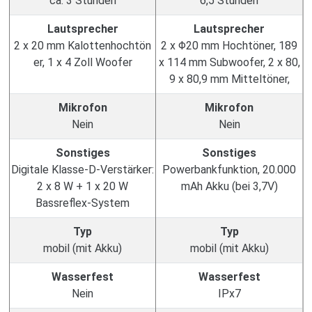
ca. 3 Stunden
6,5 Stunden
Lautsprecher
Lautsprecher
2 x 20 mm Kalottenhochtön
2 x Φ20 mm Hochtöner, 189
er, 1 x 4 Zoll Woofer
x 114 mm Subwoofer, 2 x 80,
9 x 80,9 mm Mitteltöner,
Mikrofon
Mikrofon
Nein
Nein
Sonstiges
Sonstiges
Digitale Klasse-D-Verstärker:
Powerbankfunktion, 20.000
2 x 8 W + 1 x 20 W
mAh Akku (bei 3,7V)
Bassreflex-System
Typ
Typ
mobil (mit Akku)
mobil (mit Akku)
Wasserfest
Wasserfest
Nein
IPx7