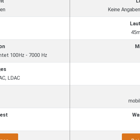
it
L
den
Keine Angaben
Lau
45m
on
M
chtet 100Hz - 7000 Hz
ges
AAC, LDAC
mobil
est
Wa