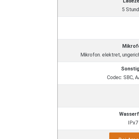
Ladeze
5 Stun
Mikrof
Mikrofon. elektret, ungeri
Sonsti
Codec: SBC, 
Wasserf
IPx7