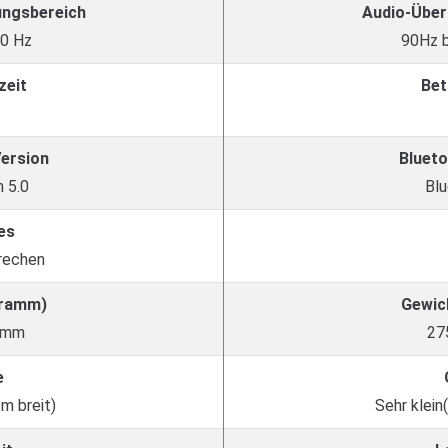
ungsbereich
Audio-Über
00 Hz
90Hz b
zeit
Bet
Version
Blueto
 5.0
Blu
es
rechen
Gramm)
Gewic
amm
27
e
cm breit)
Sehr klein