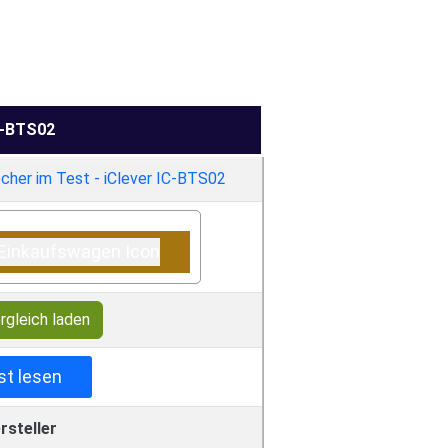
C-BTS02
rgleich laden
st lesen
rsteller