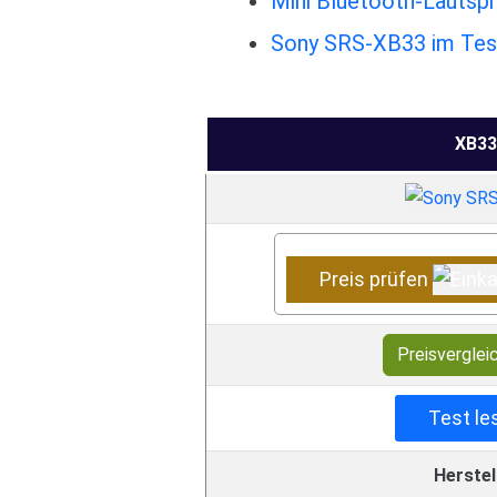
Mini Bluetooth-Lautspr
Sony SRS-XB33 im Test
XB33
Preis prüfen
Preisverglei
Test le
Herstel