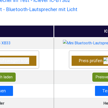
echer im Test - iClever IC-BTS02
 - Bluetooth-Lautsprecher mit Licht
I
Preis prüfen
ch laden
Preisve
sen
Te
ler
He