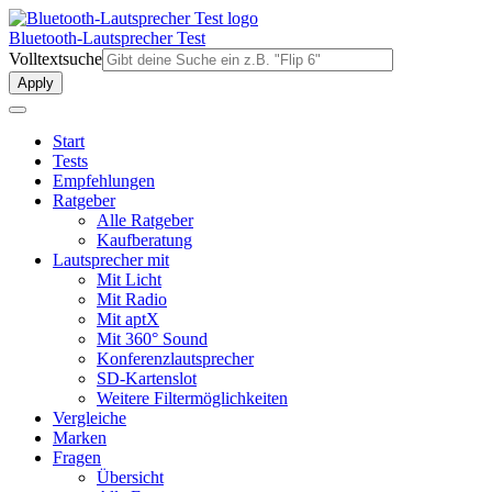
Direkt
zum
Bluetooth-Lautsprecher Test
Inhalt
Volltextsuche
Start
Tests
Empfehlungen
Ratgeber
Alle Ratgeber
Kaufberatung
Lautsprecher mit
Mit Licht
Mit Radio
Mit aptX
Mit 360° Sound
Konferenzlautsprecher
SD-Kartenslot
Weitere Filtermöglichkeiten
Vergleiche
Marken
Fragen
Übersicht