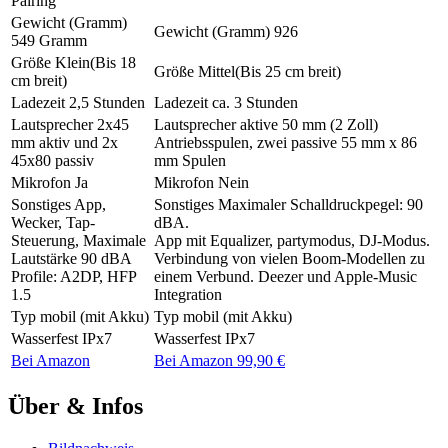
Pairing
Gewicht (Gramm)
Gewicht (Gramm)
926
549 Gramm
Größe
Klein(Bis 18
Größe
Mittel(Bis 25 cm breit)
cm breit)
Ladezeit
2,5 Stunden
Ladezeit
ca. 3 Stunden
Lautsprecher
2x45
Lautsprecher
aktive 50 mm (2 Zoll)
mm aktiv und 2x
Antriebsspulen, zwei passive 55 mm x 86
45x80 passiv
mm Spulen
Mikrofon
Ja
Mikrofon
Nein
Sonstiges
App,
Sonstiges
Maximaler Schalldruckpegel: 90
Wecker, Tap-
dBA.
Steuerung, Maximale
App mit Equalizer, partymodus, DJ-Modus.
Lautstärke 90 dBA
Verbindung von vielen Boom-Modellen zu
Profile: A2DP, HFP
einem Verbund. Deezer und Apple-Music
1.5
Integration
Typ
mobil (mit Akku)
Typ
mobil (mit Akku)
Wasserfest
IPx7
Wasserfest
IPx7
Bei Amazon
Bei Amazon 99,90 €
Über & Infos