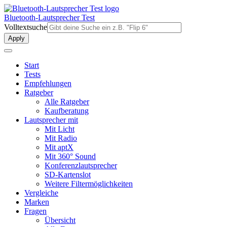
Direkt
zum
Bluetooth-Lautsprecher Test
Inhalt
Volltextsuche
Start
Tests
Empfehlungen
Ratgeber
Alle Ratgeber
Kaufberatung
Lautsprecher mit
Mit Licht
Mit Radio
Mit aptX
Mit 360° Sound
Konferenzlautsprecher
SD-Kartenslot
Weitere Filtermöglichkeiten
Vergleiche
Marken
Fragen
Übersicht