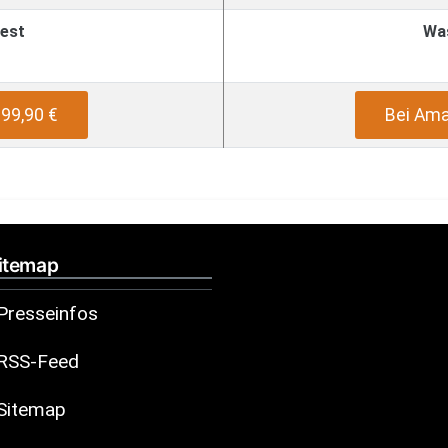
est
Wa
99,90 €
Bei Ama
itemap
Presseinfos
RSS-Feed
Sitemap