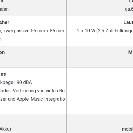
it
L
nden
ca.
cher
Lau
en, zwei passive 55 mm x 86 mm
2 x 10 W (2,5 Zoll Fullrang
n
on
M
ges
kpegel: 90 dBA.
odus. Verbindung von vielen Bo
er und Apple-Music Integratio
 Akku)
mobil