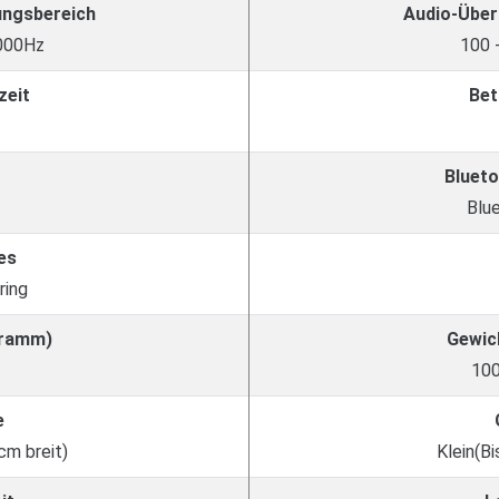
ungsbereich
Audio-Über
.000Hz
100 
zeit
Bet
Blueto
Blu
es
ring
Gramm)
Gewic
10
e
cm breit)
Klein(Bi