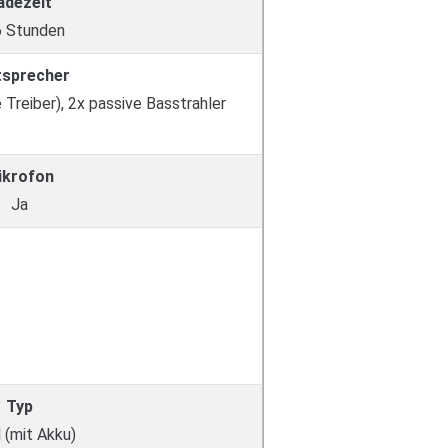
adezeit
6 Stunden
tsprecher
e Treiber), 2x passive Basstrahler
ikrofon
Ja
Typ
 (mit Akku)