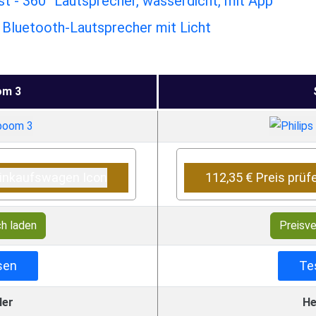
 - 360° Lautsprecher, wasserdicht, mit App
- Bluetooth-Lautsprecher mit Licht
om 3
112,35 € Preis prüf
ch laden
Preisve
sen
Te
ler
He