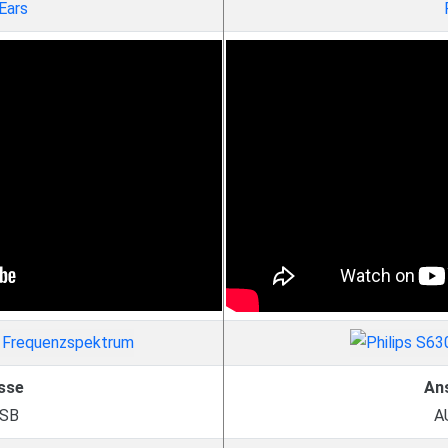
Ears
sse
An
USB
A