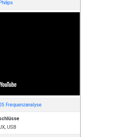
Philips
schlüsse
UX, USB