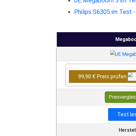
UE Megaboom 3 im Test
Philips S6305 im Test 
Megabo
99,90 € Preis prüfen
Preisverglei
Test le
Herstel