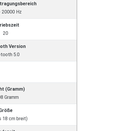
tragungsbereich
- 20000 Hz
riebszeit
20
oth Version
etooth 5.0
ht (Gramm)
08 Gramm
Größe
s 18 cm breit)