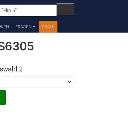
RKEN
FRAGEN
DEALS
 S6305
swahl 2