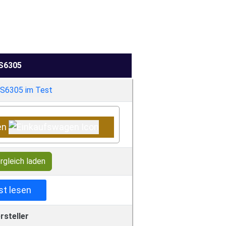
S6305
en
rgleich laden
st lesen
rsteller