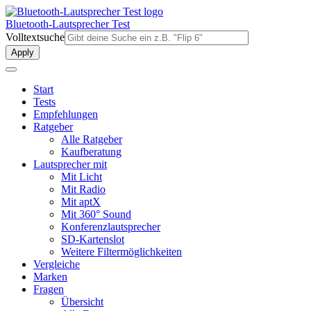
Direkt
zum
Bluetooth-Lautsprecher Test
Inhalt
Volltextsuche
Start
Tests
Empfehlungen
Ratgeber
Alle Ratgeber
Kaufberatung
Lautsprecher mit
Mit Licht
Mit Radio
Mit aptX
Mit 360° Sound
Konferenzlautsprecher
SD-Kartenslot
Weitere Filtermöglichkeiten
Vergleiche
Marken
Fragen
Übersicht