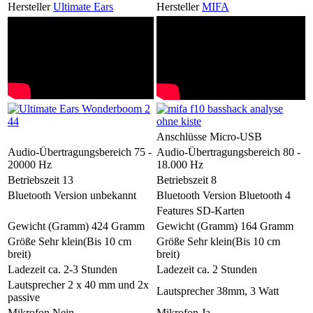
Hersteller
Ultimate Ears
Hersteller
MIFA
Anschlüsse
Micro-USB
Audio-Übertragungsbereich
75 -
Audio-Übertragungsbereich
80 -
20000 Hz
18.000 Hz
Betriebszeit
13
Betriebszeit
8
Bluetooth Version
unbekannt
Bluetooth Version
Bluetooth 4
Features
SD-Karten
Gewicht (Gramm)
424 Gramm
Gewicht (Gramm)
164 Gramm
Größe
Sehr klein(Bis 10 cm
Größe
Sehr klein(Bis 10 cm
breit)
breit)
Ladezeit
ca. 2-3 Stunden
Ladezeit
ca. 2 Stunden
Lautsprecher
2 x 40 mm und 2x
Lautsprecher
38mm, 3 Watt
passive
Mikrofon
Nein
Mikrofon
Ja