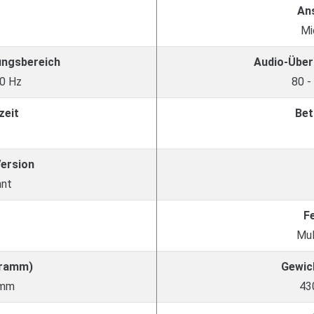
An
Mi
ungsbereich
Audio-Über
0 Hz
80 -
zeit
Bet
Version
nnt
F
Mul
Gramm)
Gewic
amm
43