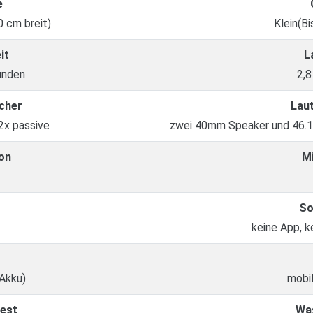
e
0 cm breit)
Klein(Bi
it
L
unden
2,8
cher
Lau
2x passive
zwei 40mm Speaker und 46.1
on
M
So
keine App, 
 Akku)
mobil
est
Wa