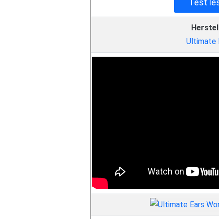
Test le
Herstel
Ultimate 