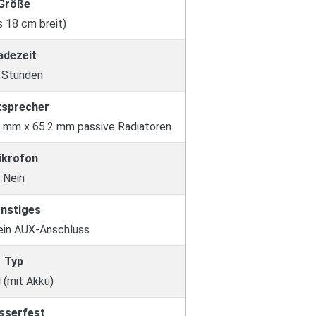
Größe
s 18 cm breit)
adezeit
 Stunden
tsprecher
 mm x 65.2 mm passive Radiatoren
ikrofon
Nein
nstiges
kein AUX-Anschluss
Typ
 (mit Akku)
sserfest