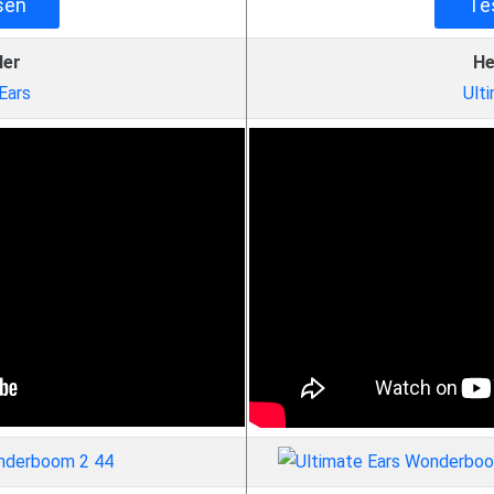
sen
Te
ler
He
Ears
Ult