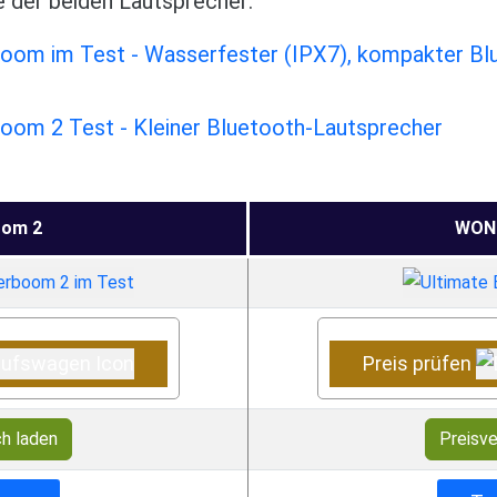
e der beiden Lautsprecher:
oom im Test - Wasserfester (IPX7), kompakter Bl
oom 2 Test - Kleiner Bluetooth-Lautsprecher
om 2
WON
Preis prüfen
ch laden
Preisve