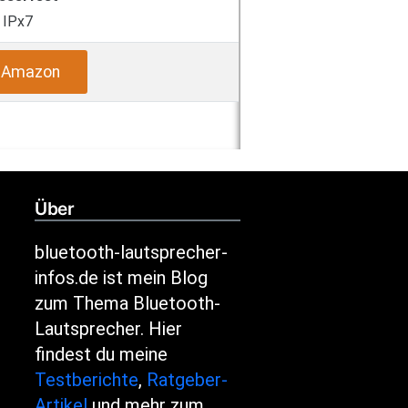
IPx7
i Amazon
Über
bluetooth-lautsprecher-
infos.de ist mein Blog
zum Thema Bluetooth-
Lautsprecher. Hier
findest du meine
Testberichte
,
Ratgeber-
Artikel
und mehr zum