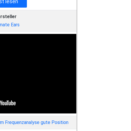
st lesen
rsteller
imate Ears