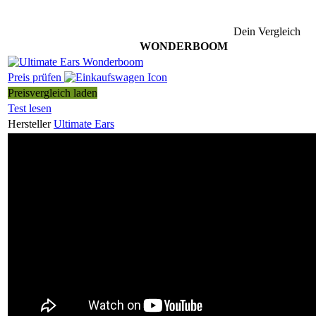
Dein Vergleich
WONDERBOOM
Preis prüfen
Preisvergleich laden
Test lesen
Hersteller
Ultimate Ears