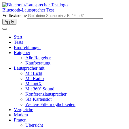
Direkt
zum
Bluetooth-Lautsprecher Test
Inhalt
Volltextsuche
Start
Tests
Empfehlungen
Ratgeber
Alle Ratgeber
Kaufberatung
Lautsprecher mit
Mit Licht
Mit Radio
Mit aptX
Mit 360° Sound
Konferenzlautsprecher
SD-Kartenslot
Weitere Filtermöglichkeiten
Vergleiche
Marken
Fragen
Übersicht