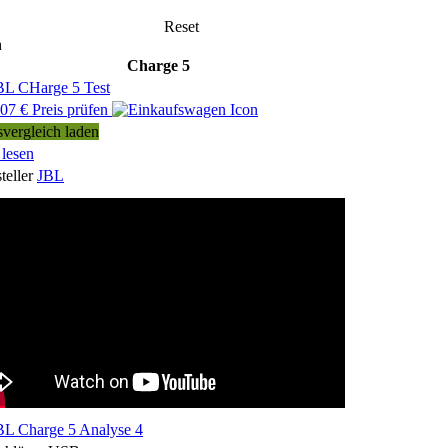
Reset
h
Charge 5
07 € Preis prüfen
svergleich laden
 lesen
teller
JBL