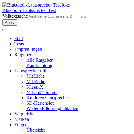
Direkt
zum
Bluetooth-Lautsprecher Test
Inhalt
Volltextsuche
Start
Tests
Empfehlungen
Ratgeber
Alle Ratgeber
Kaufberatung
Lautsprecher mit
Mit Licht
Mit Radio
Mit aptX
Mit 360° Sound
Konferenzlautsprecher
SD-Kartenslot
Weitere Filtermöglichkeiten
Vergleiche
Marken
Fragen
Übersicht