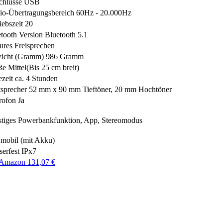
chlüsse
USB
io-Übertragungsbereich
60Hz - 20.000Hz
iebszeit
20
tooth Version
Bluetooth 5.1
ures
Freisprechen
icht (Gramm)
986 Gramm
ße
Mittel(Bis 25 cm breit)
zeit
ca. 4 Stunden
sprecher
52 mm x 90 mm Tieftöner, 20 mm Hochtöner
rofon
Ja
tiges
Powerbankfunktion, App, Stereomodus
mobil (mit Akku)
erfest
IPx7
 Amazon 131,07 €