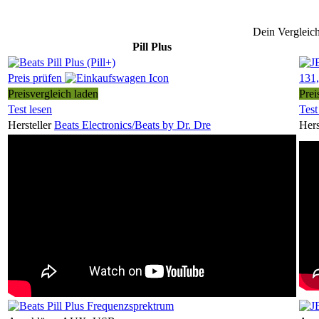
Dein Vergleic
Pill Plus
Preis prüfen
131,
Preisvergleich laden
Prei
Test lesen
Test
Hersteller
Beats Electronics/Beats by Dr. Dre
Hers