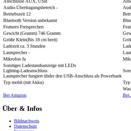
Anschlüsse
AUX, USB
Ans
Audio-Übertragungsbereich
-
Aud
Betriebszeit
12
Betr
Bluetooth Version
unbekannt
Blue
Features
Freisprechen
Feat
Gewicht (Gramm)
746 Gramm
Gew
Größe
Klein(Bis 18 cm breit)
Grö
Ladezeit
ca. 3 Stunden
Lade
Lautsprecher
-
Laut
Mikrofon
Ja
Mik
Sonstiges
Ladestandsanzeige mit LEDs
Lighting-Ladeanschluss
Sons
Lautsprecher fungiert übder den USB-Anschluss als Powerbank
Typ
mobil (mit Akku)
Typ
Wass
Bei Amazon
Bei
Über & Infos
Bildnachweis
Datenschutz