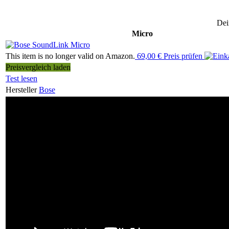
Dei
Micro
This item is no longer valid on Amazon.
69,00 € Preis prüfen
Preisvergleich laden
Test lesen
Hersteller
Bose