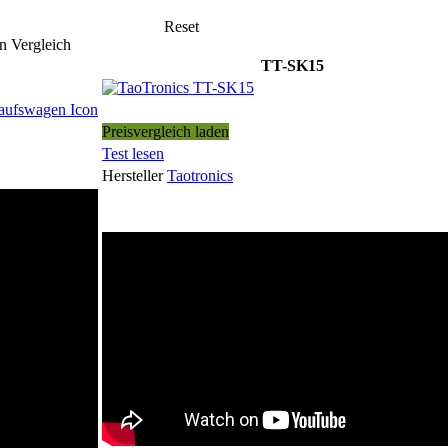
Reset
n Vergleich
TT-SK15
Preisvergleich laden
Test lesen
Hersteller
Taotronics