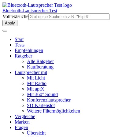
Direkt
zum
Bluetooth-Lautsprecher Test
Inhalt
Volltextsuche
Start
Tests
Empfehlungen
Ratgeber
Alle Ratgeber
Kaufberatung
Lautsprecher mit
Mit Licht
Mit Radio
Mit aptX
Mit 360° Sound
Konferenzlautsprecher
SD-Kartenslot
Weitere Filtermöglichkeiten
Vergleiche
Marken
Fragen
Übersicht