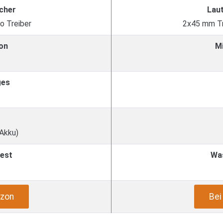
cher
Lau
o Treiber
2x45 mm Tr
on
M
ges
 Akku)
est
Wa
zon
Be