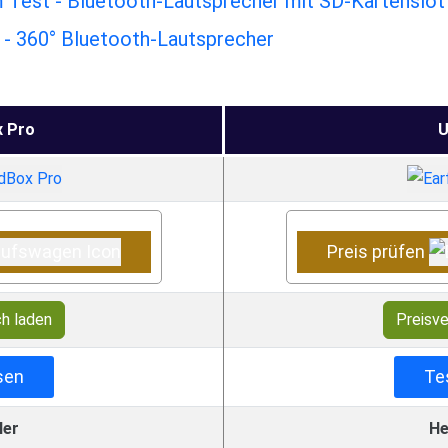
Test - Bluetooth-Lautsprecher mit SD-Kartenslot
- 360° Bluetooth-Lautsprecher
 Pro
Preis prüfen
ch laden
Preisve
sen
Te
ler
He