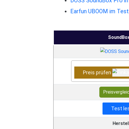
DOSS SoundBox Pro im 
Earfun UBOOM im Test 
SoundBox
Preis prüfen
Preisverglei
Test le
Herstel