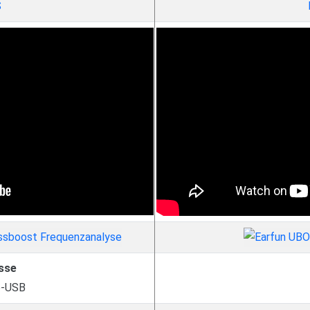
S
sse
o-USB