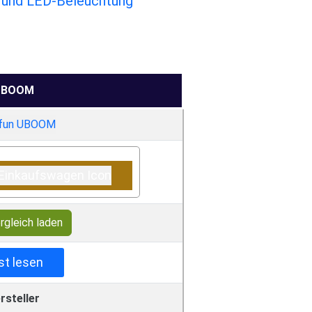
 und LED-Beleuchtung
UBOOM
rgleich laden
st lesen
rsteller