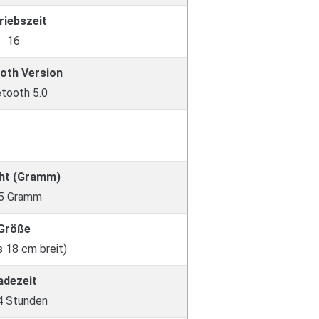
riebszeit
16
oth Version
etooth 5.0
ht (Gramm)
5 Gramm
Größe
s 18 cm breit)
adezeit
 4 Stunden