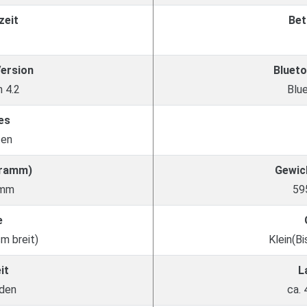
zeit
Bet
Version
Blueto
 4.2
Blu
es
ten
Gramm)
Gewic
amm
59
e
cm breit)
Klein(Bi
it
L
nden
ca.