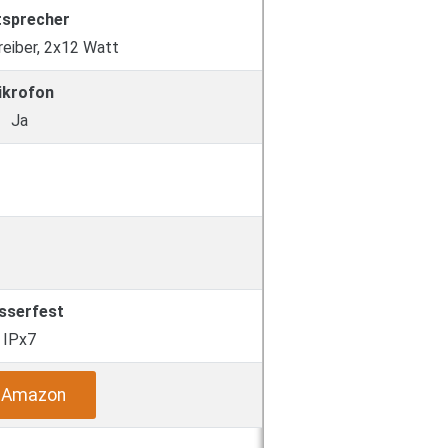
tsprecher
eiber, 2x12 Watt
ikrofon
Ja
sserfest
IPx7
i Amazon