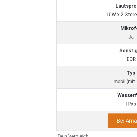
Lautspre
10W x 2 Stere
Mikrof
Ja
Sonsti
EDR
Typ
mobil (mit
Wasserf
IPx5
Bei Ama
Dein Vergleich