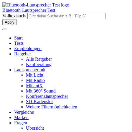
Direkt
zum
Bluetooth-Lautsprecher Test
Inhalt
Volltextsuche
Start
Tests
Empfehlungen
Ratgeber
Alle Ratgeber
Kaufberatung
Lautsprecher mit
Mit Licht
Mit Radio
Mit aptX
Mit 360° Sound
Konferenzlautsprecher
SD-Kartenslot
Weitere Filtermöglichkeiten
Vergleiche
Marken
Fragen
Übersicht