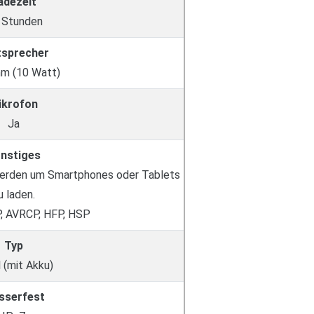
adezeit
 Stunden
tsprecher
m (10 Watt)
ikrofon
Ja
nstiges
erden um Smartphones oder Tablets
u laden.
P, AVRCP, HFP, HSP
Typ
 (mit Akku)
sserfest