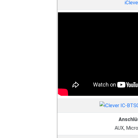
iCleve
Anschlü
AUX, Micr