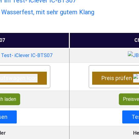
r im Test- iClever IC-BTS07
 Wasserfest, mit sehr gutem Klang
07
C
Preis prüfen
ch laden
Preisve
sen
Te
ler
He