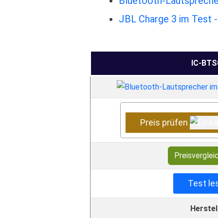
Bluetooth-Lautspreche
JBL Charge 3 im Test -
IC-BTS
Preis prüfen
Preisverglei
Test le
Herstel