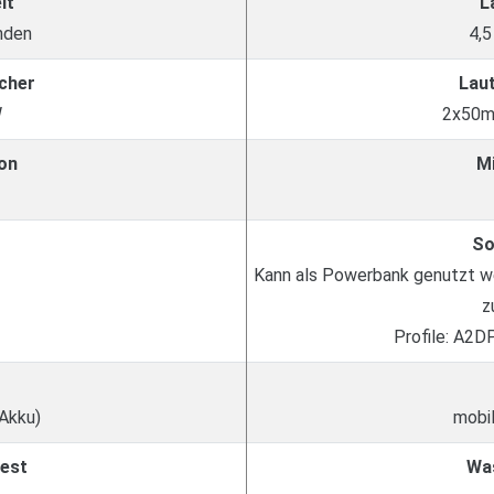
it
L
nden
4,5
cher
Lau
W
2x50m
on
M
So
Kann als Powerbank genutzt w
z
Profile: A2D
 Akku)
mobil
est
Wa