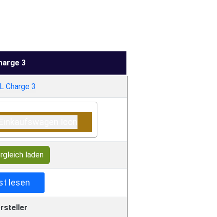
harge 3
rgleich laden
st lesen
rsteller