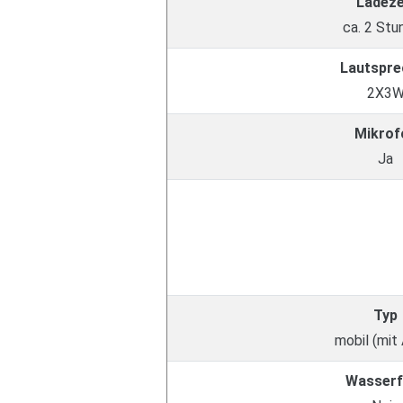
Ladeze
ca. 2 Stu
Lautspre
2X3
Mikrof
Ja
Typ
mobil (mit
Wasserf