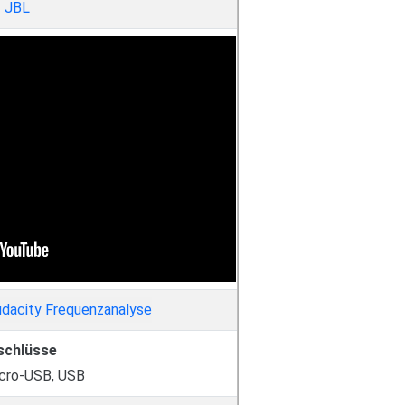
JBL
schlüsse
cro-USB, USB