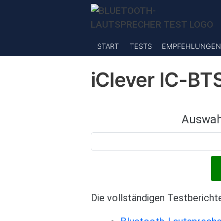
Direkt zum Inhalt
START
TESTS
EMPFEHLUNGEN
iClever IC-BT
Auswah
Die vollständigen Testbericht