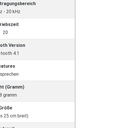
tragungsbereich
z - 20 kHz
riebszeit
20
oth Version
etooth 4.1
eatures
isprechen
ht (Gramm)
8 gramm
Größe
is 25 cm breit)