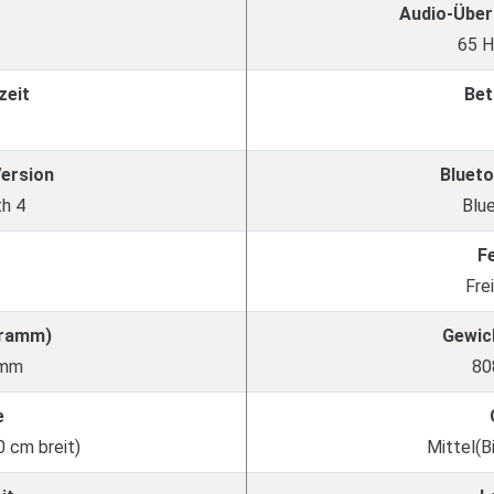
Audio-Über
65 H
zeit
Bet
Version
Blueto
h 4
Blu
F
Fre
Gramm)
Gewic
amm
80
e
0 cm breit)
Mittel(B