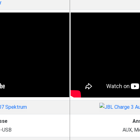
r
sse
An
o-USB
AUX, Mi