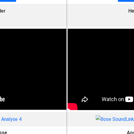
ler
He
sse
An