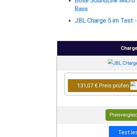
Bose SoundLink Micro i
Bass
JBL Charge 5 im Test -
Charge
131,07 € Preis prüfen
Preisverglei
Test le