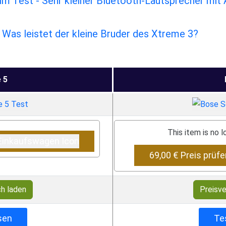
m Test - Sehr kleiner Bluetooth-Lautsprecher mit
 Was leistet der kleine Bruder des Xtreme 3?
 5
This item is no 
69,00 € Preis prüf
ch laden
Preisve
sen
Te