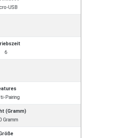
cro-USB
riebszeit
6
eatures
ti-Pairing
ht (Gramm)
0 Gramm
Größe