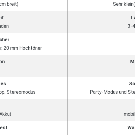
cm breit)
Sehr klein
it
L
nden
3-4
cher
r, 20 mm Hochtöner
on
M
ges
So
App, Stereomodus
Party-Modus und Ste
 Akku)
mobil
est
Wa