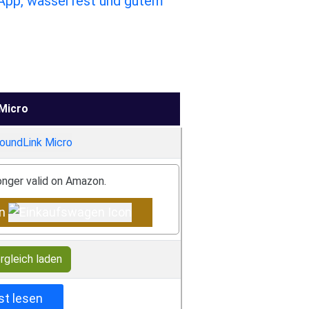
 App, wasserfest und gutem
Micro
longer valid on Amazon.
en
rgleich laden
st lesen