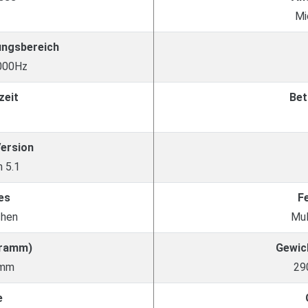
Mi
ungsbereich
.000Hz
zeit
Bet
Version
 5.1
es
F
chen
Mul
Gramm)
Gewic
amm
29
e