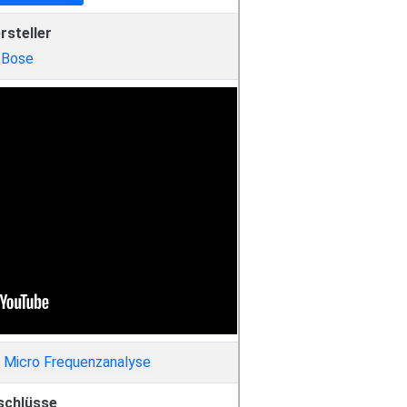
rsteller
Bose
schlüsse