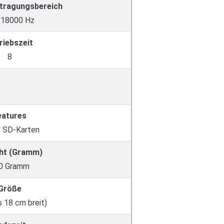
tragungsbereich
 18000 Hz
riebszeit
8
eatures
, SD-Karten
ht (Gramm)
0 Gramm
Größe
s 18 cm breit)