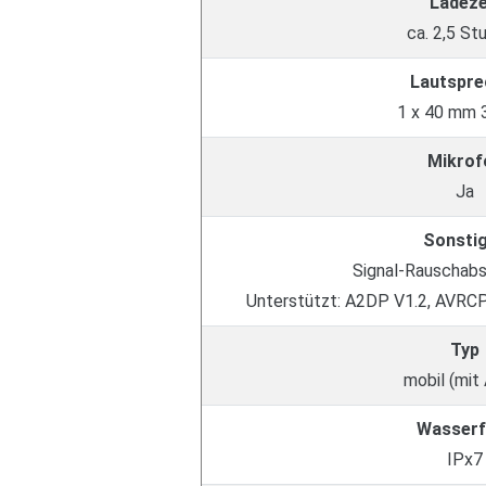
Ladeze
ca. 2,5 St
Lautspre
1 x 40 mm 
Mikrof
Ja
Sonsti
Signal-Rauschabs
Unterstützt: A2DP V1.2, AVRCP
Typ
mobil (mit
Wasserf
IPx7