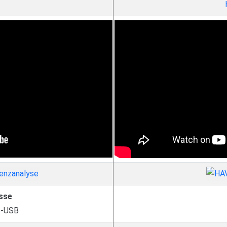
sse
o-USB