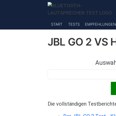
Direkt zum Inhalt
START
TESTS
EMPFEHLUNGEN
JBL GO 2 VS 
Auswah
Die vollständigen Testbericht