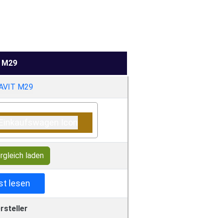
M29
rgleich laden
st lesen
rsteller