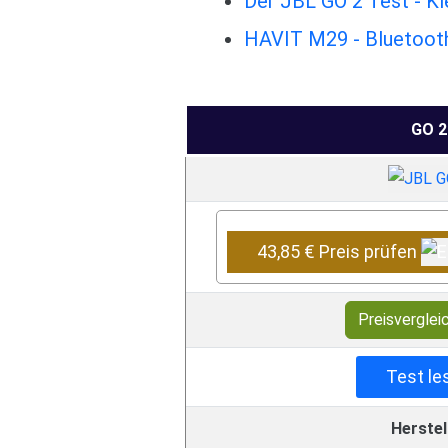
Der JBL GO 2 Test - K
HAVIT M29 - Bluetooth
GO 2
43,85 € Preis prüfen
Preisverglei
Test le
Herstel