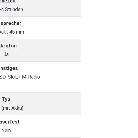
adezeit
3-4 Stunden
tsprecher
Watt 45 mm
ikrofon
Ja
nstiges
 SD-Slot, FM-Radio
Typ
 (mit Akku)
sserfest
Nein