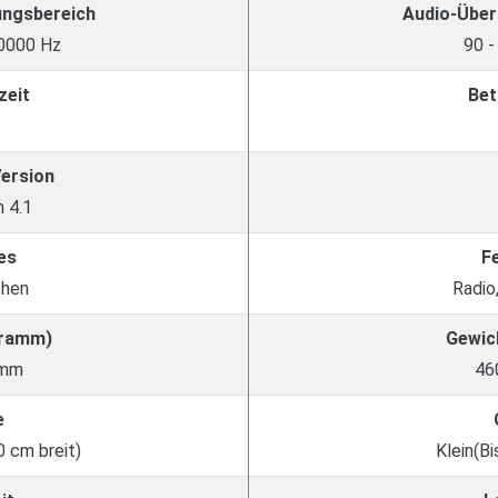
ungsbereich
Audio-Über
0000 Hz
90 -
zeit
Bet
Version
 4.1
es
F
chen
Radio
Gramm)
Gewic
amm
46
e
0 cm breit)
Klein(Bi