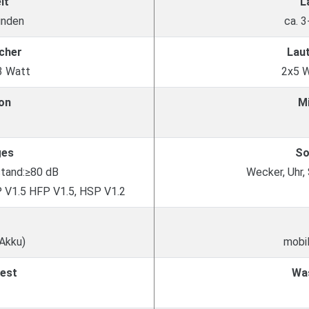
it
L
unden
ca. 
cher
Lau
3 Watt
2x5 
on
M
ges
So
tand:≥80 dB
Wecker, Uhr,
 V1.5 HFP V1.5, HSP V1.2
 Akku)
mobil
est
Wa