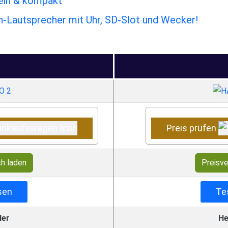
lein & kompakt
-Lautsprecher mit Uhr, SD-Slot und Wecker!
Preis prüfen
ch laden
Preisve
sen
Te
ler
He