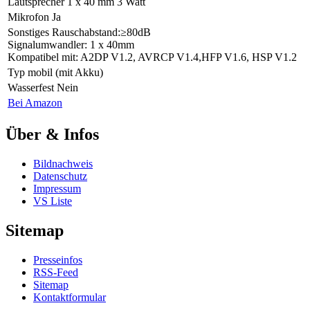
Lautsprecher
1 x 40 mm 3 Watt
Mikrofon
Ja
Sonstiges
Rauschabstand:≥80dB
Signalumwandler: 1 x 40mm
Kompatibel mit: A2DP V1.2, AVRCP V1.4,HFP V1.6, HSP V1.2
Typ
mobil (mit Akku)
Wasserfest
Nein
Bei Amazon
Über & Infos
Bildnachweis
Datenschutz
Impressum
VS Liste
Sitemap
Presseinfos
RSS-Feed
Sitemap
Kontaktformular