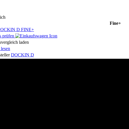
ich
Fine+
s prüfen
svergleich laden
 lesen
teller
DOCKIN D