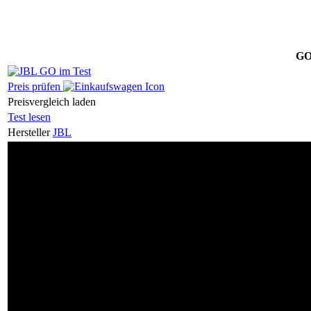
G
Preis prüfen
Preisvergleich laden
Test lesen
Hersteller
JBL