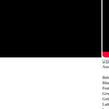
Ans
Betr
Blue
Feat
Gew
Grö
Lade