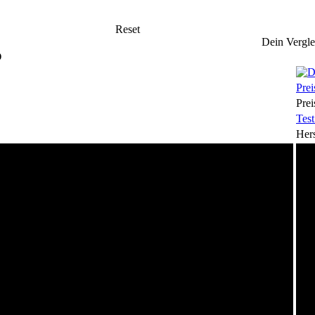
Reset
Dein Vergle
O
Prei
Prei
Test
Hers