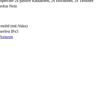
tsprecher
2x passive Radiatoren, 2x Hochtöner, 2x Tieftöner
rofon
Nein
mobil (mit Akku)
erfest
IPx5
 Amazon