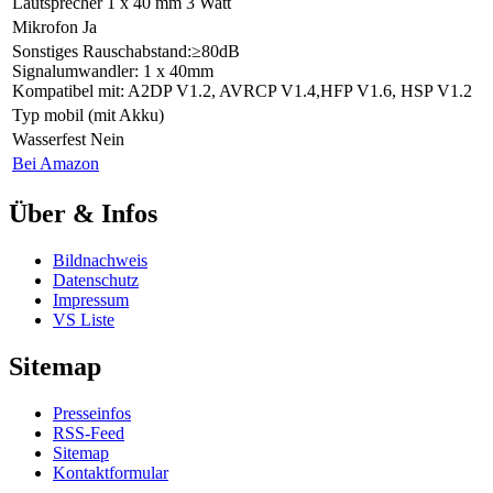
Lautsprecher
1 x 40 mm 3 Watt
Mikrofon
Ja
Sonstiges
Rauschabstand:≥80dB
Signalumwandler: 1 x 40mm
Kompatibel mit: A2DP V1.2, AVRCP V1.4,HFP V1.6, HSP V1.2
Typ
mobil (mit Akku)
Wasserfest
Nein
Bei Amazon
Über & Infos
Bildnachweis
Datenschutz
Impressum
VS Liste
Sitemap
Presseinfos
RSS-Feed
Sitemap
Kontaktformular