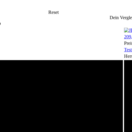
Reset
Dein Vergle
O
209,
Prei
Test
Hers