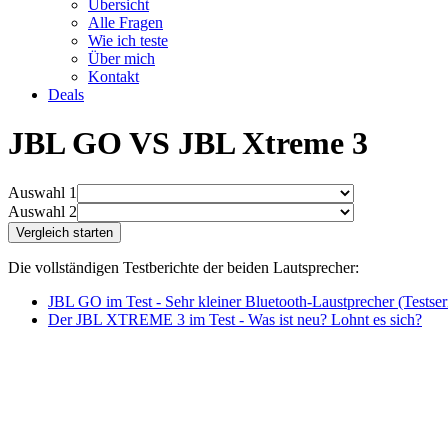
Übersicht
Alle Fragen
Wie ich teste
Über mich
Kontakt
Deals
JBL GO VS JBL Xtreme 3
Auswahl 1
Auswahl 2
Die vollständigen Testberichte der beiden Lautsprecher:
JBL GO im Test - Sehr kleiner Bluetooth-Laustprecher (Testseri
Der JBL XTREME 3 im Test - Was ist neu? Lohnt es sich?