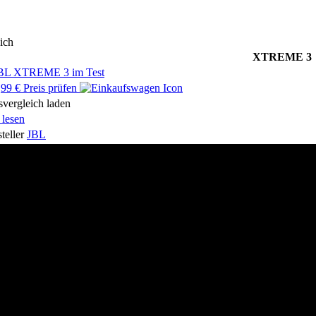
ich
XTREME 3
99 € Preis prüfen
svergleich laden
 lesen
teller
JBL