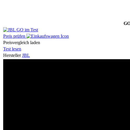
G
Preis prüfen
Preisvergleich laden
Test lesen
Hersteller
JBL