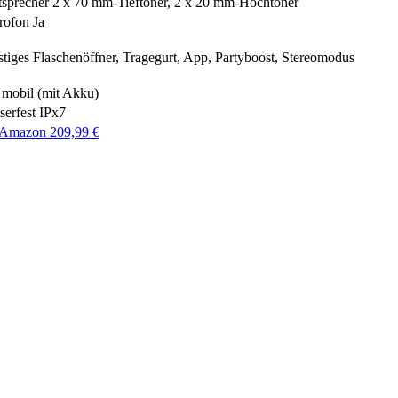
tsprecher
2 x 70 mm-Tieftöner, 2 x 20 mm-Hochtöner
rofon
Ja
tiges
Flaschenöffner, Tragegurt, App, Partyboost, Stereomodus
mobil (mit Akku)
erfest
IPx7
 Amazon 209,99 €