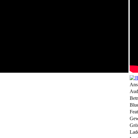
Ans
Aud
Betr
Blue
Feat
Gew
Grö
Lade