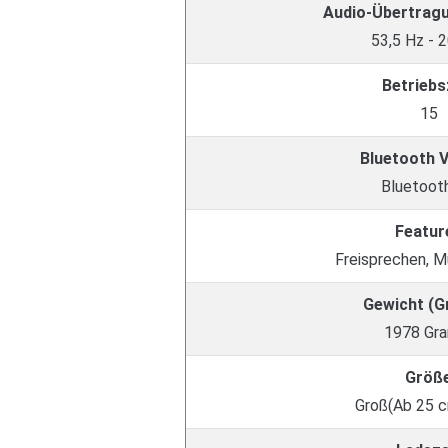
Audio-Übertrag
53,5 Hz - 
Betriebs
15
Bluetooth 
Bluetooth
Featur
Freisprechen, Mu
Gewicht (
1978 Gr
Größ
Groß(Ab 25 c