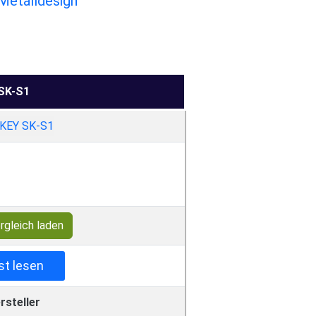
 Metalldesign
SK-S1
rgleich laden
st lesen
rsteller