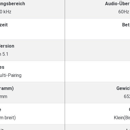
ungsbereich
Audio-Über
20 kHz
60Hz 
zeit
Bet
Version
 5.1
es
lti-Pairing
Gramm)
Gewic
amm
65
e
m breit)
Klein(Bi