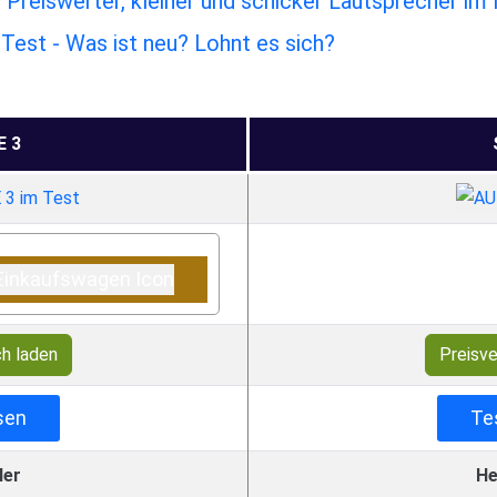
Preiswerter, kleiner und schicker Lautsprecher im
est - Was ist neu? Lohnt es sich?
 3
ch laden
Preisve
sen
Te
ler
He