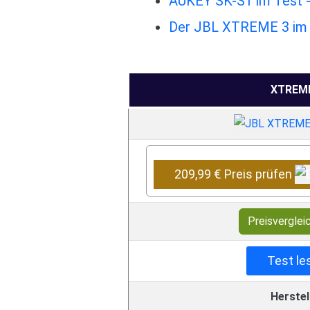
AUKEY SK-S1 im Test - 
Der JBL XTREME 3 im T
XTREME
209,99 € Preis prüfen
Preisverglei
Test le
Herstel