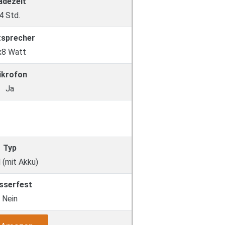
adezeit
4 Std.
tsprecher
x8 Watt
ikrofon
Ja
Typ
 (mit Akku)
sserfest
Nein