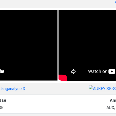
sse
An
SB
AUX,