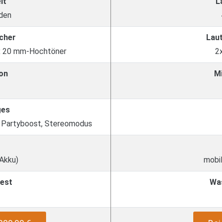
it
L
den
cher
Lau
 x 20 mm-Hochtöner
2
on
M
ges
, Partyboost, Stereomodus
 Akku)
mobil
est
Wa