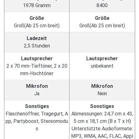
1978 Gramm
8400
Größe
Größe
Groß(Ab 25 cm breit)
Groß(Ab 25 cm breit)
Ladezeit
2,5 Stunden
Lautsprecher
Lautsprecher
2 x 70 mm-Tieftöner, 2 x 20
unbekannt
mm-Hochtöner
Mikrofon
Mikrofon
Ja
Nein
Sonstiges
Sonstiges
Flaschenöffner, Tragegurt, A
Abmessungen: 24,7 cm x 43,
pp, Partyboost, Stereomodu
5 cm x 18,1 cm (B x T x H)
s
Unterstützte Audioformate:
MP3, WMA, AAC, FLAC, Appl