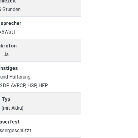
adezeit
 6 Stunden
tsprecher
x5Watt
ikrofon
Ja
nstiges
und Halterung.
2DP, AVRCP, HSP, HFP
Typ
 (mit Akku)
sserfest
ssergeschützt