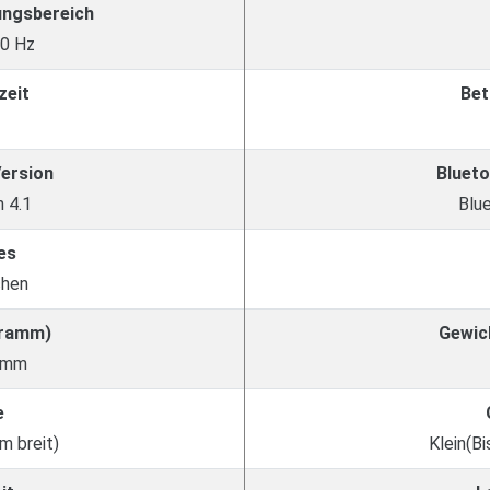
ungsbereich
00 Hz
zeit
Bet
Version
Blueto
 4.1
Blu
es
chen
Gramm)
Gewic
amm
e
m breit)
Klein(Bi