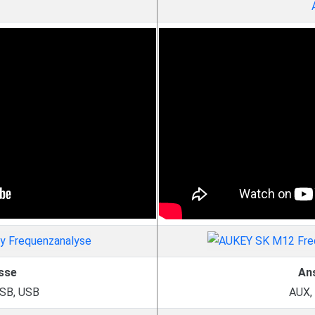
sse
An
USB, USB
AUX,