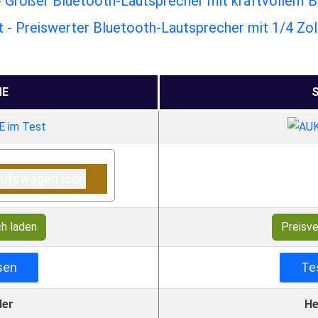
Großer Bluetooth-Lautsprecher mit kraftvollem 
- Preiswerter Bluetooth-Lautsprecher mit 1/4 Zol
ME
S
ch laden
Preisve
sen
Te
ler
He