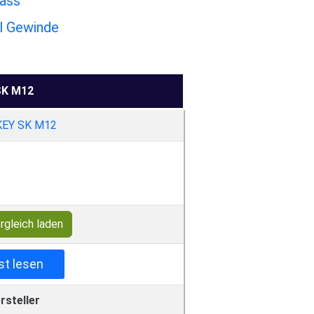
Bass
l Gewinde
K M12
rgleich laden
st lesen
rsteller