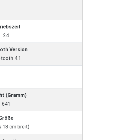
riebszeit
24
oth Version
etooth 4.1
ht (Gramm)
641
Größe
s 18 cm breit)