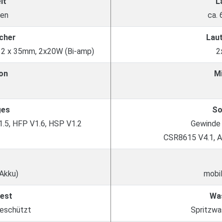
it
L
den
ca.
cher
Lau
 2 x 35mm, 2x20W (Bi-amp)
2
on
M
ges
So
1.5, HFP V1.6, HSP V1.2
Gewinde 
CSR8615 V4.1, A
 Akku)
mobil
est
Wa
geschützt
Spritzwa