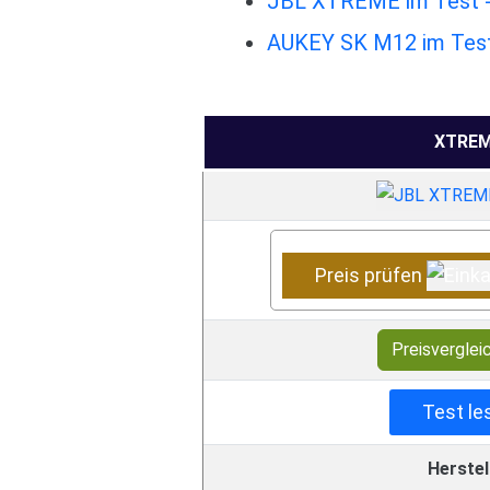
JBL XTREME im Test - 
AUKEY SK M12 im Test 
XTRE
Preis prüfen
Preisverglei
Test le
Herstel