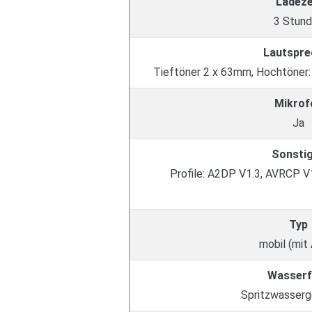
Ladeze
3 Stun
Lautspre
Tieftöner 2 x 63mm, Hochtöner:
Mikrof
Ja
Sonsti
Profile: A2DP V1.3, AVRCP V
Typ
mobil (mit
Wasserf
Spritzwasser