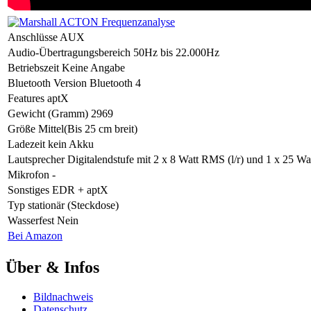
Anschlüsse
AUX
Audio-Übertragungsbereich
50Hz bis 22.000Hz
Betriebszeit
Keine Angabe
Bluetooth Version
Bluetooth 4
Features
aptX
Gewicht (Gramm)
2969
Größe
Mittel(Bis 25 cm breit)
Ladezeit
kein Akku
Lautsprecher
Digitalendstufe mit 2 x 8 Watt RMS (l/r) und 1 x 25 W
Mikrofon
-
Sonstiges
EDR + aptX
Typ
stationär (Steckdose)
Wasserfest
Nein
Bei Amazon
Über & Infos
Bildnachweis
Datenschutz