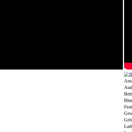
Ans
Aud
Betr
Blue
Feat
Gew
Grö
Lade