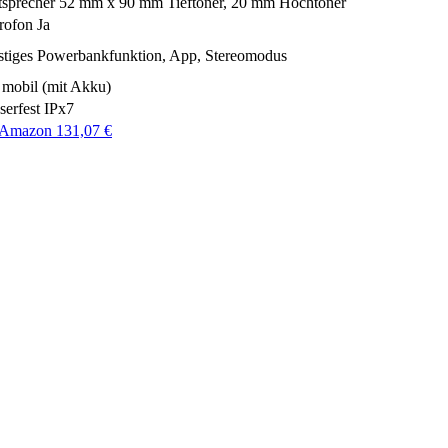
tsprecher
52 mm x 90 mm Tieftöner, 20 mm Hochtöner
rofon
Ja
tiges
Powerbankfunktion, App, Stereomodus
mobil (mit Akku)
erfest
IPx7
 Amazon 131,07 €