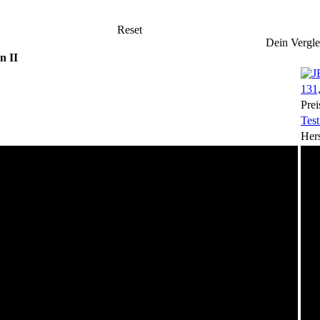
Reset
Dein Vergle
n II
131,
Prei
Test
Hers