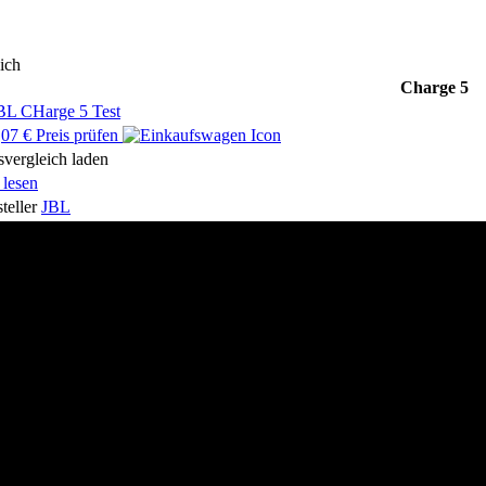
ich
Charge 5
07 € Preis prüfen
svergleich laden
 lesen
teller
JBL