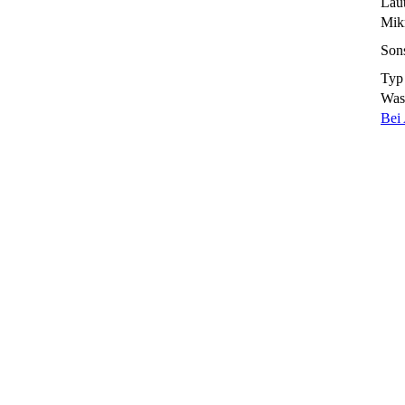
Lau
Mik
Sons
Typ
Wass
Bei