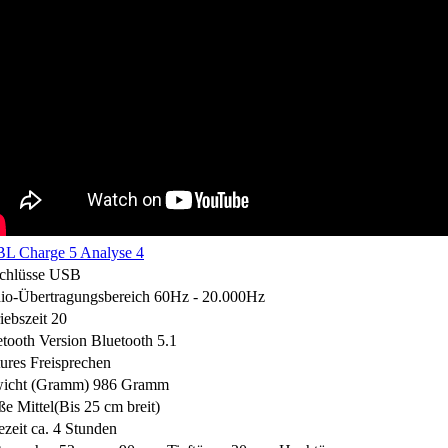
chlüsse
USB
io-Übertragungsbereich
60Hz - 20.000Hz
iebszeit
20
tooth Version
Bluetooth 5.1
ures
Freisprechen
icht (Gramm)
986 Gramm
ße
Mittel(Bis 25 cm breit)
zeit
ca. 4 Stunden