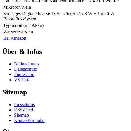
Lautsprecher
2 x 20 mm Kalottenhochtöner, 1 x 4 Zoll Woofer
Mikrofon
Nein
Sonstiges
Digitale Klasse-D-Verstärker: 2 x 8 W + 1 x 20 W
Bassreflex-System
Typ
mobil (mit Akku)
Wasserfest
Nein
Bei Amazon
Über & Infos
Bildnachweis
Datenschutz
Impressum
VS Liste
Sitemap
Presseinfos
RSS-Feed
Sitemap
Kontaktformular