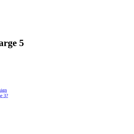
arge 5
sign
me 3?