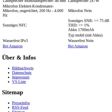
Lautsprecher
Monolautsprecher: 46 mm
Lautsprecher
2x7W
Mikrofon
Elektret-Kondensator-
Mikrofon, ungerichtet, 200 Hz - 4.000
Mikrofon
Nein
Hz
Sonstiges
SNR: >= 75 dB
Sonstiges
NFC
THD: <= 1%
Akku 1700mAh
Typ
mobil (mit Akku)
Wasserfest
IPx5
Wasserfest
Nein
Bei Amazon
Bei Amazon
Über & Infos
Bildnachweis
Datenschutz
Impressum
VS Liste
Sitemap
Presseinfos
RSS-Feed
Sitemap