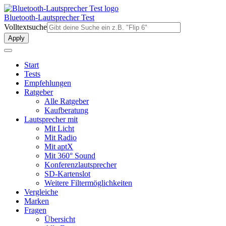
Direkt
zum
Bluetooth-Lautsprecher Test
Inhalt
Volltextsuche
Start
Tests
Empfehlungen
Ratgeber
Alle Ratgeber
Kaufberatung
Lautsprecher mit
Mit Licht
Mit Radio
Mit aptX
Mit 360° Sound
Konferenzlautsprecher
SD-Kartenslot
Weitere Filtermöglichkeiten
Vergleiche
Marken
Fragen
Übersicht