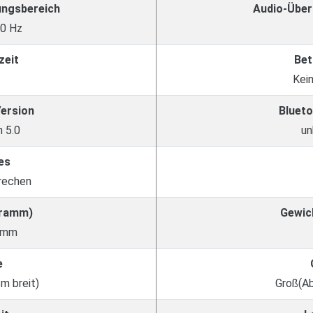
ungsbereich
Audio-Über
00 Hz
zeit
Bet
Kei
Version
Blueto
 5.0
un
es
rechen
Gramm)
Gewic
amm
e
cm breit)
Groß(Ab