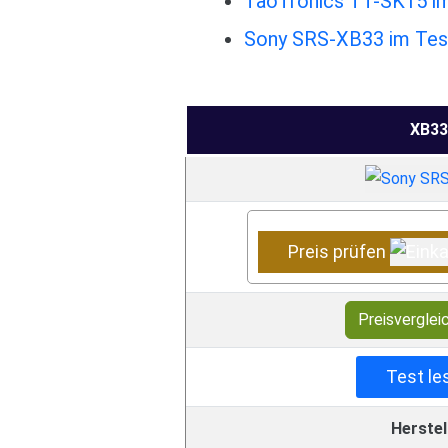
TaoTronics TT-SK15 im
Sony SRS-XB33 im Test
XB33
Preis prüfen
Preisverglei
Test le
Herstel