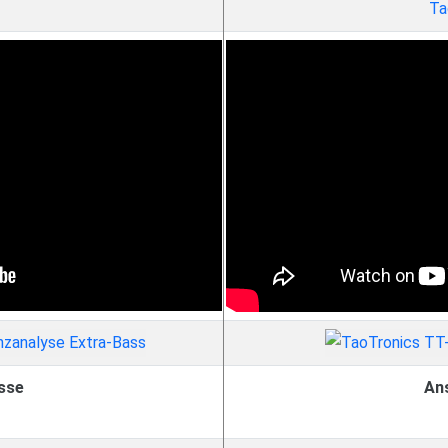
Ta
sse
An