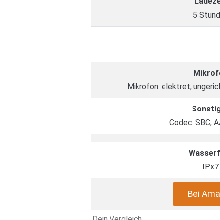
Ladeze
5 Stun
Mikrof
Mikrofon. elektret, ungeri
Sonsti
Codec: SBC, 
Wasserf
IPx7
Bei Ama
Dein Vergleich