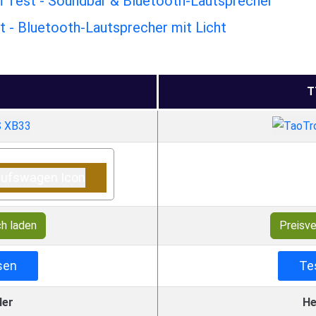
 Test - Soundbar & Bluetooth-Lautsprecher
 - Bluetooth-Lautsprecher mit Licht
T
ch laden
Preisve
sen
Te
ler
He