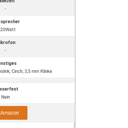
adezeit
-
tsprecher
x20Watt
ikrofon
-
nstiges
slink, Cinch, 3,5 mm Klinke
sserfest
Nein
i Amazon