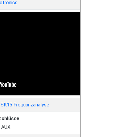
otronics
schlüsse
AUX