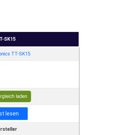
T-SK15
rgleich laden
st lesen
rsteller