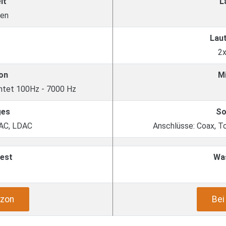
it
L
den
Lau
2
on
M
chtet 100Hz - 7000 Hz
ges
So
AAC, LDAC
Anschlüsse: Coax, To
est
Wa
zon
Be