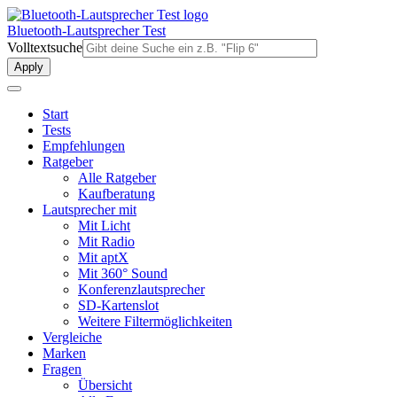
Direkt
zum
Bluetooth-Lautsprecher Test
Inhalt
Volltextsuche
Start
Tests
Empfehlungen
Ratgeber
Alle Ratgeber
Kaufberatung
Lautsprecher mit
Mit Licht
Mit Radio
Mit aptX
Mit 360° Sound
Konferenzlautsprecher
SD-Kartenslot
Weitere Filtermöglichkeiten
Vergleiche
Marken
Fragen
Übersicht