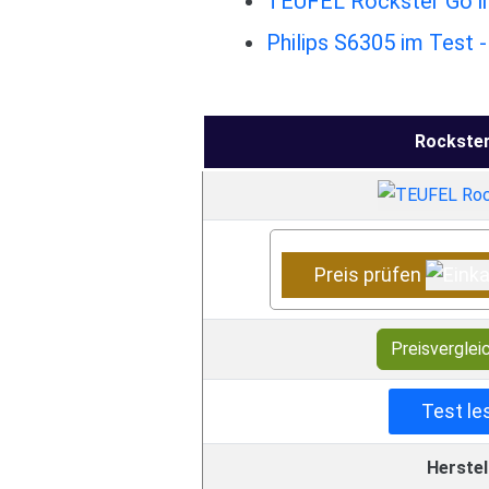
TEUFEL Rockster Go im T
Philips S6305 im Test 
Rockste
Preis prüfen
Preisverglei
Test le
Herstel