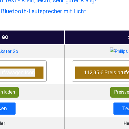
est - Klein, leicht, sehr guter Klang!
- Bluetooth-Lautsprecher mit Licht
r GO
112,35 € Preis prüf
ch laden
Preisve
sen
Te
ler
He