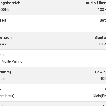
ungsbereich
Audio-Über
.000Hz
100 
zeit
Bet
Version
Blueto
 4.2
Blu
es
 Multi-Pairing
Gramm)
Gewic
amm
10
e
cm breit)
Klein(Bi