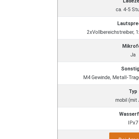
Ladeze
ca. 4-5 St
Lautspre
2xVollbereichstreiber, 
Mikrof
Ja
Sonsti
M4 Gewinde, Metall-Tra
Typ
mobil (mit
Wasserf
IPx7