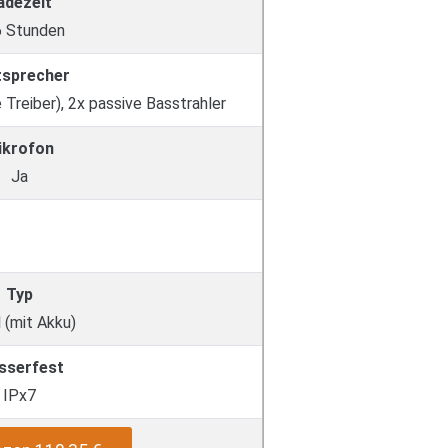
adezeit
6 Stunden
tsprecher
e Treiber), 2x passive Basstrahler
ikrofon
Ja
Typ
 (mit Akku)
sserfest
IPx7