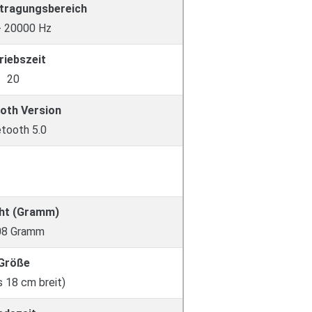
tragungsbereich
- 20000 Hz
riebszeit
20
oth Version
etooth 5.0
ht (Gramm)
08 Gramm
Größe
s 18 cm breit)