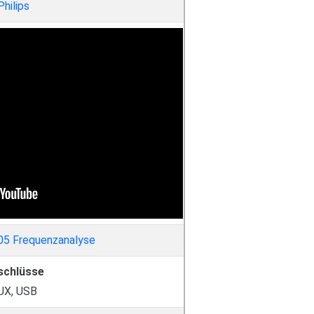
Philips
schlüsse
UX, USB