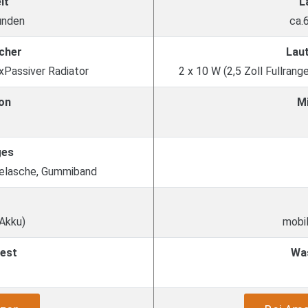
it
L
unden
ca.
cher
Lau
1xPassiver Radiator
2 x 10 W (2,5 Zoll Fullrang
on
M
ges
gelasche, Gummiband
 Akku)
mobil
est
Wa