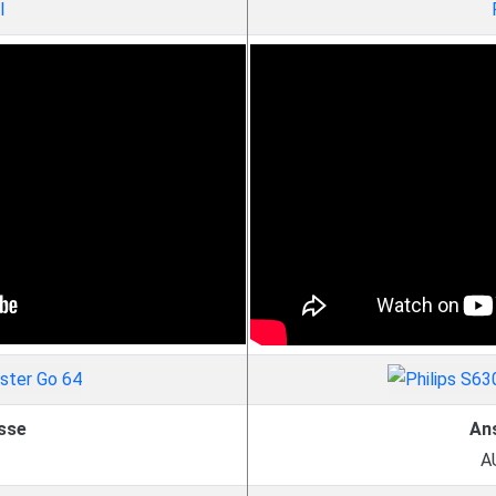
l
sse
An
A