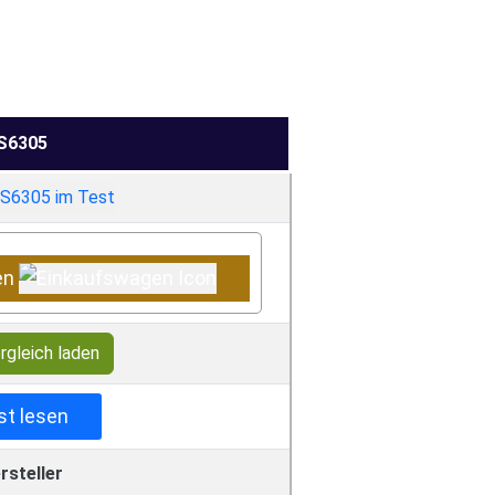
S6305
en
rgleich laden
st lesen
rsteller