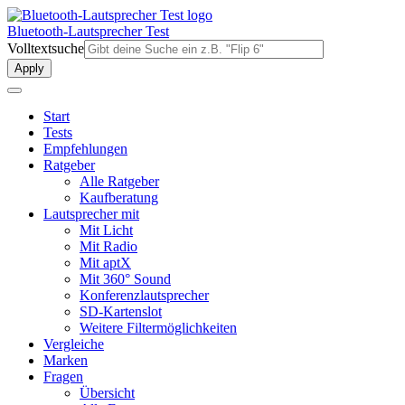
Direkt
zum
Bluetooth-Lautsprecher Test
Inhalt
Volltextsuche
Start
Tests
Empfehlungen
Ratgeber
Alle Ratgeber
Kaufberatung
Lautsprecher mit
Mit Licht
Mit Radio
Mit aptX
Mit 360° Sound
Konferenzlautsprecher
SD-Kartenslot
Weitere Filtermöglichkeiten
Vergleiche
Marken
Fragen
Übersicht