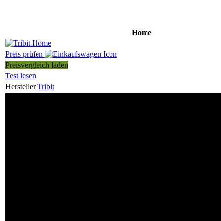
Home
Preis prüfen
Preisvergleich laden
Test lesen
Hersteller
Tribit