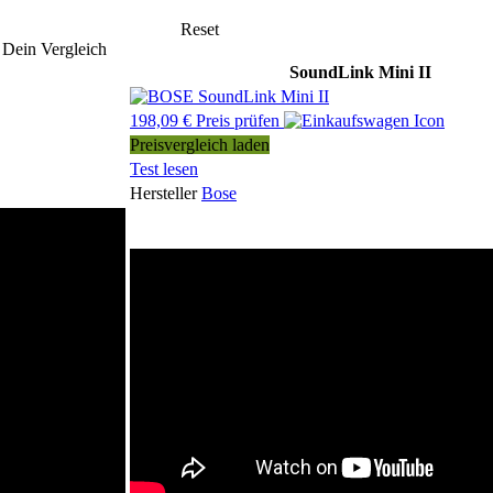
Reset
Dein Vergleich
SoundLink Mini II
198,09 € Preis prüfen
Preisvergleich laden
Test lesen
Hersteller
Bose