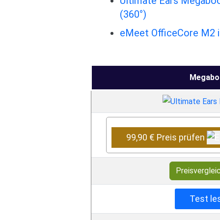
Ultimate Ears Megaboo
(360°)
eMeet OfficeCore M2 i
Megab
99,90 € Preis prüfen
Preisverglei
Test le