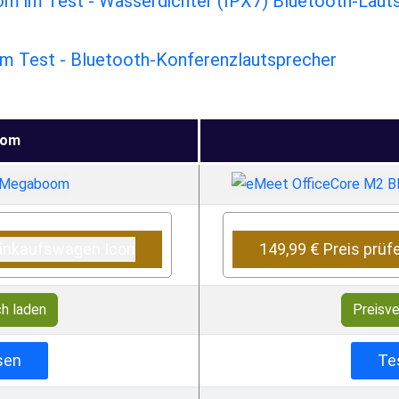
m im Test - Wasserdichter (IPX7) Bluetooth-Lauts
m Test - Bluetooth-Konferenzlautsprecher
oom
149,99 € Preis prüf
ch laden
Preisve
sen
Te