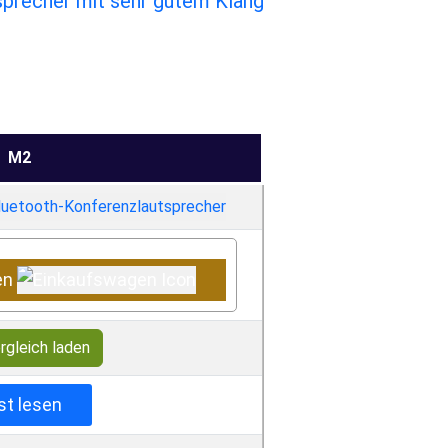
precher mit sehr gutem Klang
M2
en
rgleich laden
st lesen