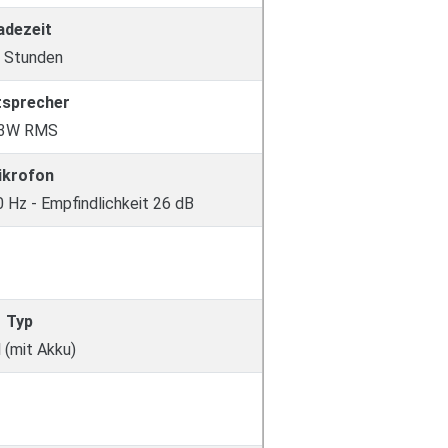
adezeit
 Stunden
tsprecher
3W RMS
ikrofon
0 Hz - Empfindlichkeit 26 dB
Typ
 (mit Akku)