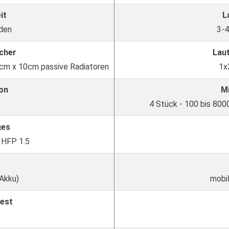
it
L
den
3-4
cher
Lau
cm x 10cm passive Radiatoren
1x
on
M
4 Stück - 100 bis 800
ges
, HFP 1.5
 Akku)
mobil
est