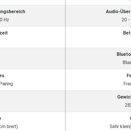
ungsbereich
Audio-Über
0 Hz
20 -
zeit
Bet
Blueto
Blu
es
F
Pairing
Fre
Gewic
28
e
cm breit)
Sehr klein