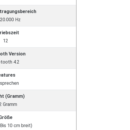
tragungsbereich
 20.000 Hz
riebszeit
12
oth Version
etooth 4.2
eatures
isprechen
ht (Gramm)
2 Gramm
Größe
(Bis 10 cm breit)