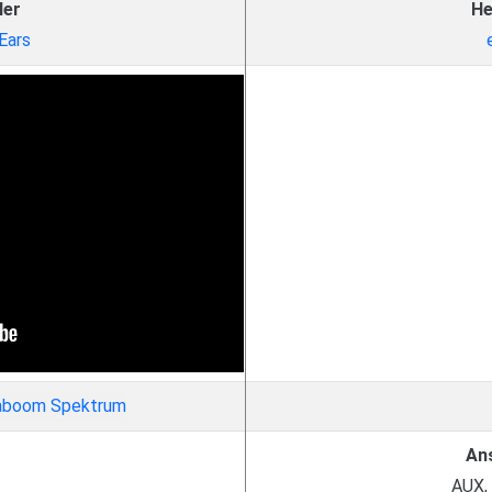
ler
He
Ears
An
AUX,