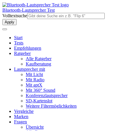
Direkt
zum
Bluetooth-Lautsprecher Test
Inhalt
Volltextsuche
Start
Tests
Empfehlungen
Ratgeber
Alle Ratgeber
Kaufberatung
Lautsprecher mit
Mit Licht
Mit Radio
Mit aptX
Mit 360° Sound
Konferenzlautsprecher
SD-Kartenslot
Weitere Filtermöglichkeiten
Vergleiche
Marken
Fragen
Übersicht