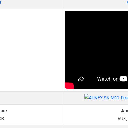
t
sse
An
SB
AUX,