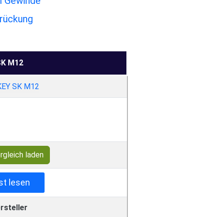
l Gewinde
drückung
K M12
rgleich laden
st lesen
rsteller