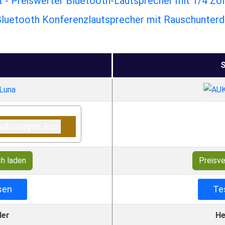
- Preiswerter Bluetooth-Lautsprecher mit 1/4 Zol
Bluetooth Konferenzlautsprecher mit Rauschunter
S
ch laden
Preisve
sen
Te
ler
He