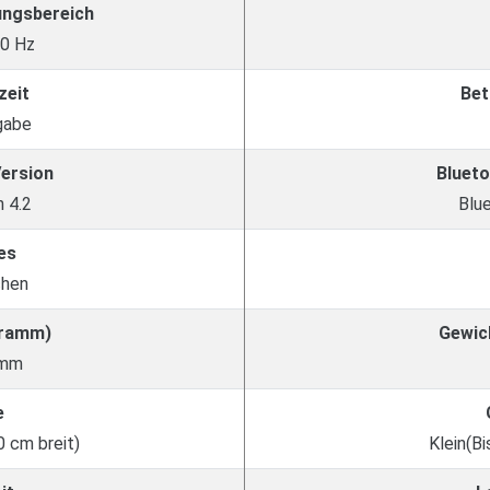
ungsbereich
00 Hz
zeit
Bet
gabe
Version
Blueto
 4.2
Blu
es
chen
Gramm)
Gewic
amm
e
0 cm breit)
Klein(Bi