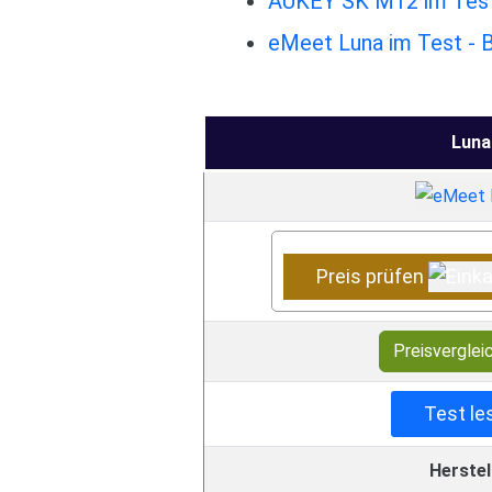
AUKEY SK M12 im Test 
eMeet Luna im Test - 
Luna
Preis prüfen
Preisverglei
Test le
Herstel