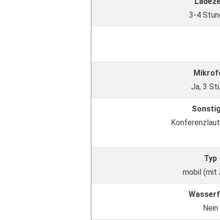
Ladeze
3-4 Stu
Mikrof
Ja, 3 St
Sonsti
Konferenzlaut
Typ
mobil (mit
Wasserf
Nein