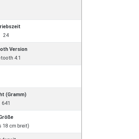
riebszeit
24
oth Version
etooth 4.1
ht (Gramm)
641
Größe
s 18 cm breit)