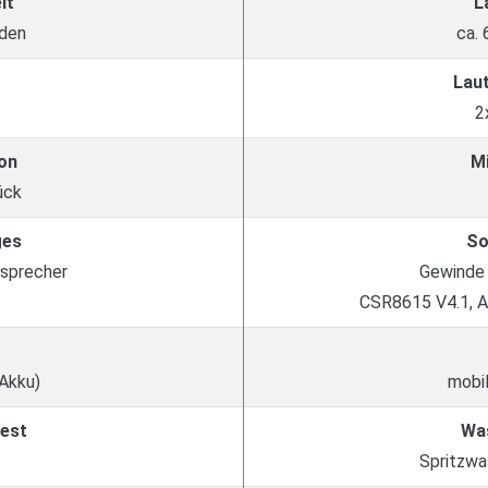
it
L
nden
ca.
Lau
2
on
M
ück
ges
So
sprecher
Gewinde 
CSR8615 V4.1, A
 Akku)
mobil
est
Wa
Spritzwa