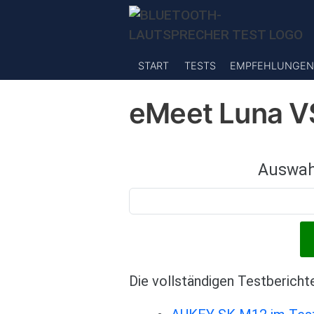
Direkt zum Inhalt
START
TESTS
EMPFEHLUNGEN
eMeet Luna V
Auswah
Die vollständigen Testbericht