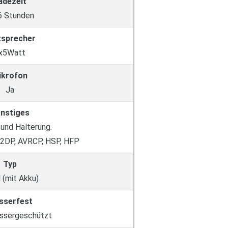
adezeit
 6 Stunden
tsprecher
x5Watt
ikrofon
Ja
nstiges
und Halterung.
2DP, AVRCP, HSP, HFP
Typ
 (mit Akku)
sserfest
ssergeschützt