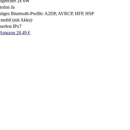
tsprecher
2x 6W
rofon
Ja
tiges
Bluetooth-Profile: A2DP, AVRCP, HFP, HSP
mobil (mit Akku)
erfest
IPx7
 Amazon 28,49 €