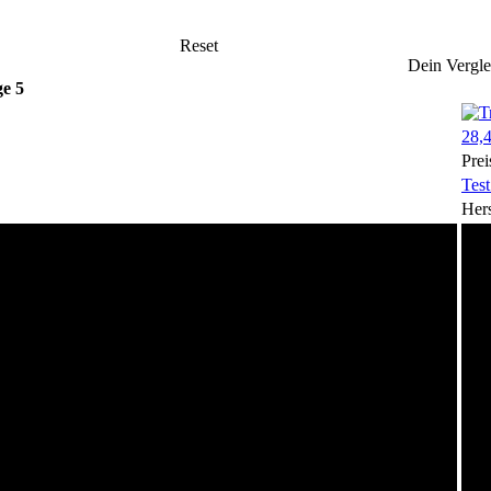
Reset
Dein Vergle
e 5
28,4
Prei
Test
Hers