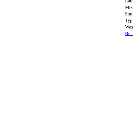
Lau
Mik
Sons
Typ
Wass
Bei