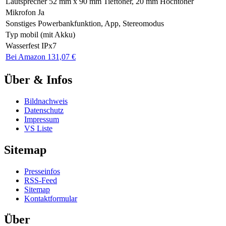
Lautsprecher
52 mm x 90 mm Tieftöner, 20 mm Hochtöner
Mikrofon
Ja
Sonstiges
Powerbankfunktion, App, Stereomodus
Typ
mobil (mit Akku)
Wasserfest
IPx7
Bei Amazon 131,07 €
Über & Infos
Bildnachweis
Datenschutz
Impressum
VS Liste
Sitemap
Presseinfos
RSS-Feed
Sitemap
Kontaktformular
Über