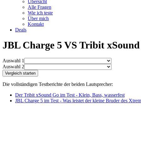
Übersicht
Alle Fragen
Wie ich teste
Über mich
Kontakt
Deals
JBL Charge 5 VS Tribit xSound
Auswahl 1
Auswahl 2
Die vollständigen Testberichte der beiden Lautsprecher:
Der Tribit xSound Go im Test - Klein, Bass, wasserfest
JBL Charge 5 im Test - Was leistet der kleine Bruder des Xtre