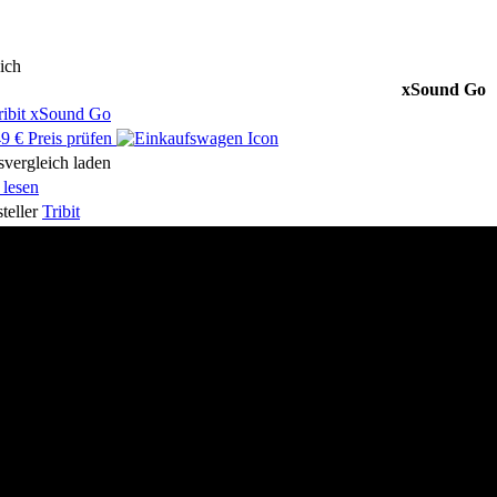
ich
xSound Go
9 € Preis prüfen
svergleich laden
 lesen
teller
Tribit