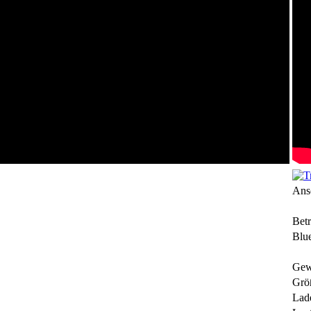
Ans
Betr
Blue
Gew
Grö
Lade