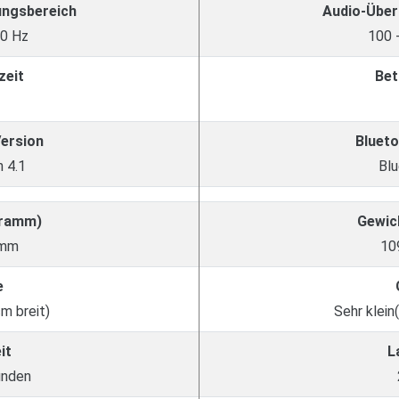
ungsbereich
Audio-Über
00 Hz
100 
zeit
Bet
Version
Blueto
 4.1
Blu
Gramm)
Gewic
amm
10
e
cm breit)
Sehr klein
it
L
unden