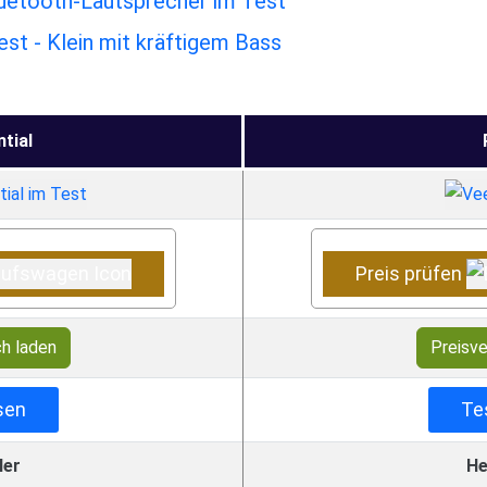
luetooth-Lautsprecher im Test
est - Klein mit kräftigem Bass
ntial
Preis prüfen
ch laden
Preisve
sen
Te
ler
He