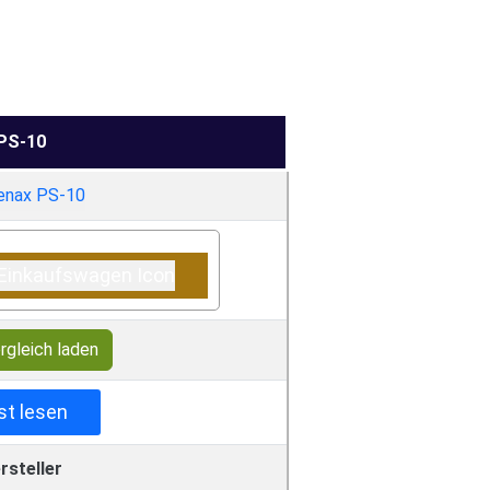
PS-10
rgleich laden
st lesen
rsteller