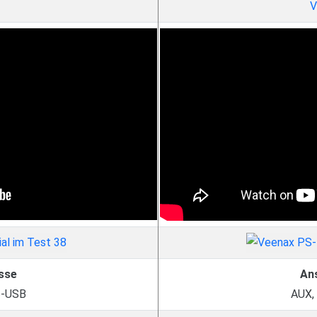
V
sse
An
o-USB
AUX,