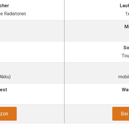
cher
Lau
ve Radiatoren
1
M
So
Tou
 Akku)
mobil
est
Wa
zon
Be