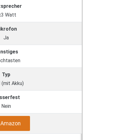
tsprecher
x3 Watt
ikrofon
Ja
nstiges
chtasten
Typ
 (mit Akku)
sserfest
Nein
i Amazon