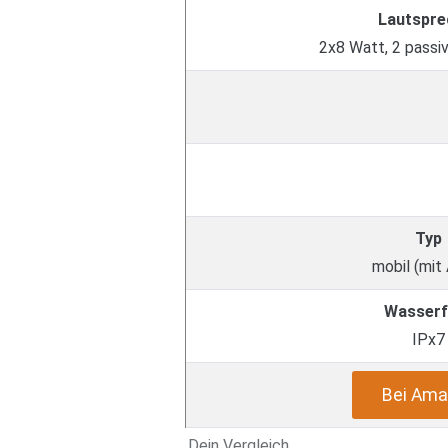
Lautspre
2x8 Watt, 2 passi
Typ
mobil (mit
Wasserf
IPx7
Bei Ama
Dein Vergleich