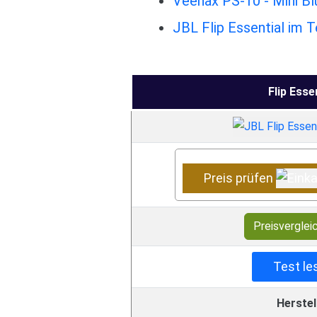
Veenax PS-10 - Mini B
JBL Flip Essential im T
Flip Esse
Preis prüfen
Preisverglei
Test le
Herstel