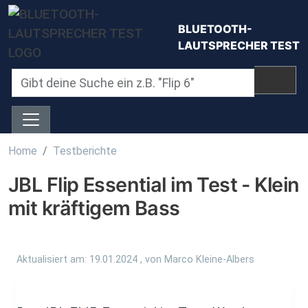
Direkt zum Inhalt
BLUETOOTH-
LAUTSPRECHER TEST
Home
Testberichte
JBL Flip Essential im Test - Klein
mit kräftigem Bass
Aktualisiert am:
19.01.2024
, von
Marco Kleine-Albers