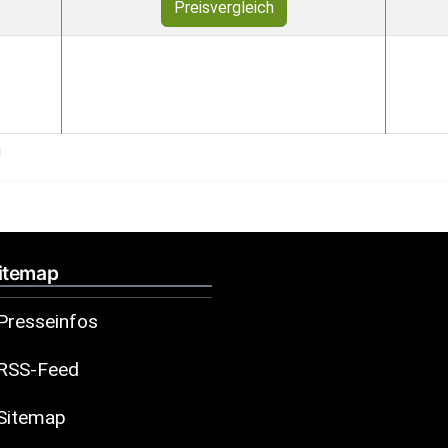
Preisvergleich
h
itemap
Presseinfos
RSS-Feed
Sitemap