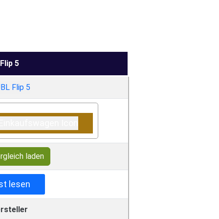
Flip 5
rgleich laden
st lesen
rsteller