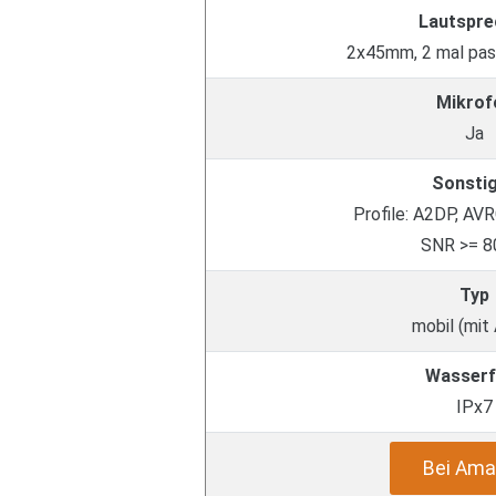
Lautspre
2x45mm, 2 mal pass
Mikrof
Ja
Sonsti
Profile: A2DP, AV
SNR >= 8
Typ
mobil (mit
Wasserf
IPx7
Bei Ama