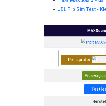
Tribit MAXSound Plus 
JBL Flip 5 im Test - K
MAXSound
Preis prüfen
Preisverglei
Test le
Herstel