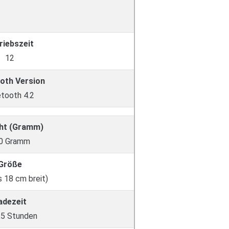
riebszeit
12
oth Version
etooth 4.2
ht (Gramm)
0 Gramm
Größe
s 18 cm breit)
adezeit
2,5 Stunden