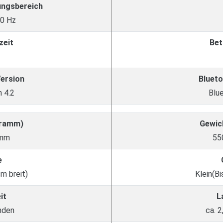
ungsbereich
00 Hz
zeit
Bet
Version
Blueto
 4.2
Blu
Gramm)
Gewic
amm
55
e
cm breit)
Klein(Bi
it
L
nden
ca. 