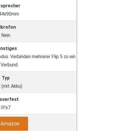
tsprecher
 44x90mm
ikrofon
Nein
nstiges
us. Verbinden mehrerer Flip 5 zu ein
Verbund.
Typ
 (mit Akku)
sserfest
IPx7
i Amazon