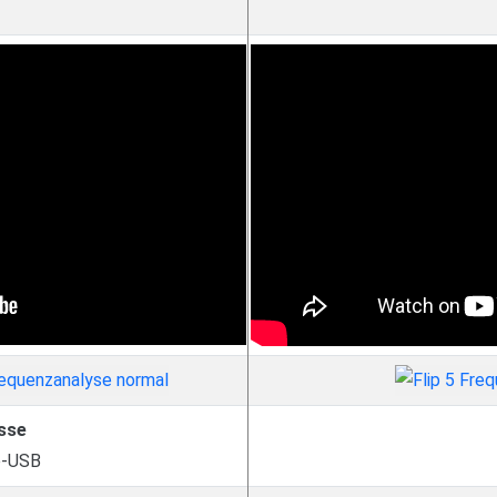
sse
o-USB