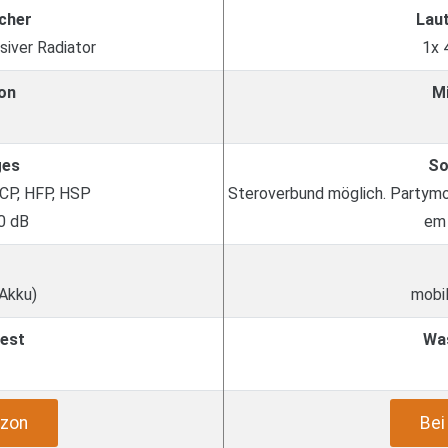
cher
Lau
iver Radiator
1x
on
M
ges
So
RCP, HFP, HSP
Steroverbund möglich. Partymod
0 dB
em 
 Akku)
mobil
est
Wa
zon
Be