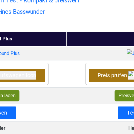
im Test - Kompakt & preiswert
leines Basswunder
 Plus
Preis prüfen
ch laden
Preisve
sen
Te
ler
He