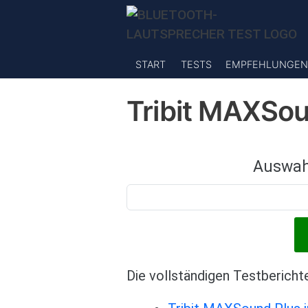
Direkt zum Inhalt
START
TESTS
EMPFEHLUNGEN
Tribit MAXSou
Auswah
Die vollständigen Testbericht