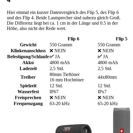
Hier einmal ein kurzer Datenvergleich des Flip 5, des Flip 6
und des Flip 4. Beide Lautsprecher sind nahezu gleich Groß.
Die Differenz liegt bei ca. 1 cm in der Länge und 0.5 in der
Höhe, also nicht der Rede wert.
Flip 6
Flip 5
Gewicht
550 Gramm
550 Gramm
Klinkenanschluss
❌ NEIN
❌ NEIN
Befestigung/Schlaufe
✅
JA
✅
JA
Akku
4800 mAh
4800 mAh
Ladezeit
2,5 Std.
2,5 Std.
80mm Tieftöner
Treiber
44x80mm
16 mm Hochtöner
Spielzeit
12 Std.
12 Std.
Wasserfest
IP67
IPx7
Freisprechen
❌ NEIN
❌ NEIN
Frequenzgang
63-20 kHz
65-20 kHz