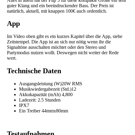
Alles in allem hat der Flip 5 für diese kompakte Größe ein sehr
guter Klang und ein beeindruckender Bass. Der Preis ist
natürlich, aktuell, mit knappen 100€ auch ordentlich.
App
Im Video oben gibt es ein kurzes Kapitel über die App, siehe
Zeitstempel. Die App ist an sich nur nötig wenn ihr die
Signaltöne ausschalten möchtet oder den Stereo und
Partymodus nutzen wollt. Deswegen nicht weiter der Rede
wert.
Technische Daten
Ausgangsleistung (W)20W RMS
Musikwiedergabezeit (Std.)12
Akkukapazität (mAh) 4,800
Ladezeit: 2.5 Stunden
IPX7
Ein Treiber 44mmx80mm
Testaufnahmen