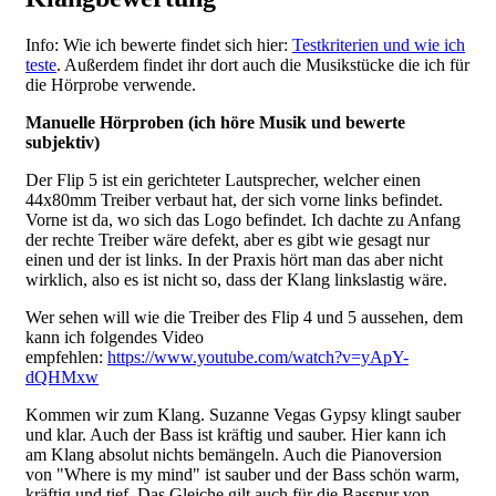
Info: Wie ich bewerte findet sich hier:
Testkriterien und wie ich
teste
. Außerdem findet ihr dort auch die Musikstücke die ich für
die Hörprobe verwende.
Manuelle Hörproben (ich höre Musik und bewerte
subjektiv)​
Der Flip 5 ist ein gerichteter Lautsprecher, welcher einen
44x80mm Treiber verbaut hat, der sich vorne links befindet.
Vorne ist da, wo sich das Logo befindet. Ich dachte zu Anfang
der rechte Treiber wäre defekt, aber es gibt wie gesagt nur
einen und der ist links. In der Praxis hört man das aber nicht
wirklich, also es ist nicht so, dass der Klang linkslastig wäre.
Wer sehen will wie die Treiber des Flip 4 und 5 aussehen, dem
kann ich folgendes Video
empfehlen:
https://www.youtube.com/watch?v=yApY-
dQHMxw
Kommen wir zum Klang. Suzanne Vegas Gypsy klingt sauber
und klar. Auch der Bass ist kräftig und sauber. Hier kann ich
am Klang absolut nichts bemängeln. Auch die Pianoversion
von "Where is my mind" ist sauber und der Bass schön warm,
kräftig und tief. Das Gleiche gilt auch für die Basspur von