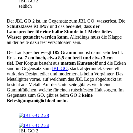
JBL GO 2
seitlich
Der JBL GO 2 ist, im Gegensatz zum JBL GO, wasserfest. Die
Schutzklasse ist IPx7
und das bedeutet, dass
der
Lautsprecher für eine halbe Stunde in 1 Meter tiefes
Wasser getaucht werden kann
. Allerdings muss die Klappe
an der Seite dazu fest verschlossen sein.
Der Lautsprecher wiegt
185 Gramm
und ist damit sehr leicht.
Er ist
ca. 7 cm hoch, etwa 8,5 cm breit und etwa 3 cm
tief
. Der Korpus besteht aus
mattem Kunststoff
und die Ecken
sind im Gegensatz zum
JBL GO
, stark abgerundet. Generell
wirkt das Design edler und moderner als beim Vorgänger. Das
Metallgitter vorne, auf welchem das JBL Logo abgedruckt ist,
besteht aus Metall. Auf der Unterseite gibt es vier kleine
Gummifüßchen, welche für einen rutschfesten Halt sorgen. Im
Gegensatz zum GO, gibt es beim GO 2
keine
Befestigungsmöglichkeit mehr
.
Image
Image
JBL GO 2