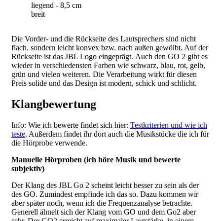
liegend - 8,5 cm
breit
Die Vorder- und die Rückseite des Lautsprechers sind nicht
flach, sondern leicht konvex bzw. nach außen gewölbt. Auf der
Rückseite ist das JBL Logo eingeprägt.
Auch den GO 2 gibt es
wieder in verschiedensten Farben wie schwarz, blau, rot, gelb,
grün und vielen weiteren.
Die Verarbeitung wirkt für diesen
Preis solide und das Design ist modern, schick und schlicht.
​Klangbewertung
Info: Wie ich bewerte findet sich hier:
Testkriterien und wie ich
teste
. Außerdem findet ihr dort auch die Musikstücke die ich für
die Hörprobe verwende.
Manuelle Hörproben (ich höre Musik und bewerte
subjektiv)​
Der Klang des JBL Go 2 scheint leicht besser zu sein als der
des GO. Zumindest empfinde ich das so. Dazu kommen wir
aber später noch, wenn ich die Frequenzanalyse betrachte.
Generell ähnelt sich der Klang vom GO und dem Go2 aber
sehr. Der GO2 erreicht auf maximaler Lautstärke, in einem