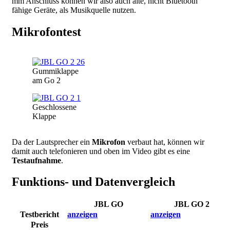
mm Anschluss können wir also auch alte, nicht Bluetooth
fähige Geräte, als Musikquelle nutzen.
Mikrofontest
Image
Gummiklappe
am Go 2
Image
Geschlossene
Klappe
Da der Lautsprecher ein
Mikrofon
verbaut hat, können wir
damit auch telefonieren und oben im Video gibt es eine
Testaufnahme
.
Funktions- und Datenvergleich
JBL GO
JBL GO 2
Testbericht
anzeigen
anzeigen
Preis