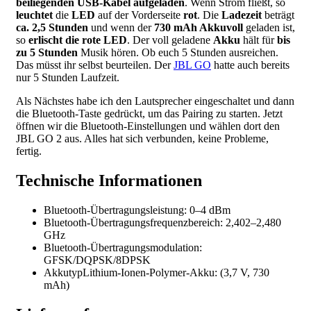
beiliegenden USB-Kabel aufgeladen
. Wenn Strom fließt, so
leuchtet
die
LED
auf der Vorderseite
rot
. Die
Ladezeit
beträgt
ca. 2,5 Stunden
und wenn der
730 mAh Akku
voll
geladen ist,
so
erlischt die rote LED
. Der voll geladene
Akku
hält für
bis
zu 5 Stunden
Musik hören. Ob euch 5 Stunden ausreichen.
Das müsst ihr selbst beurteilen. Der
JBL GO
hatte auch bereits
nur 5 Stunden Laufzeit.
Als Nächstes habe ich den Lautsprecher eingeschaltet und dann
die Bluetooth-Taste gedrückt, um das Pairing zu starten. Jetzt
öffnen wir die Bluetooth-Einstellungen und wählen dort den
JBL GO 2 aus. Alles hat sich verbunden, keine Probleme,
fertig.
Technische Informationen
Bluetooth-Übertragungsleistung: 0–4 dBm
Bluetooth-Übertragungsfrequenzbereich: 2,402–2,480
GHz
Bluetooth-Übertragungsmodulation:
GFSK/DQPSK/8DPSK
AkkutypLithium-Ionen-Polymer-Akku: (3,7 V, 730
mAh)