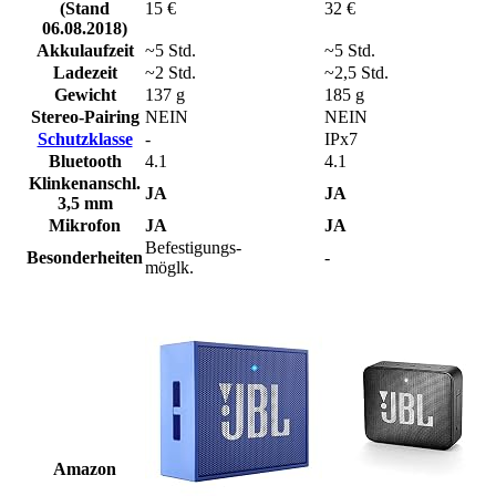
(Stand
15 €
32 €
06.08.2018)
Akkulaufzeit
~5 Std.
~5 Std.
Ladezeit
~2 Std.
~2,5 Std.
Gewicht
137 g
185 g
Stereo-Pairing
NEIN
NEIN
Schutzklasse
-
IPx7
Bluetooth
4.1
4.1
Klinkenanschl.
JA
JA
3,5 mm
Mikrofon
JA
JA
Befestigungs-
Besonderheiten
-
möglk.
Amazon